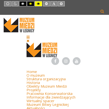
Default
Night
High
High
High
Set
Set
Set
mode
mode
Contrast
Contrast
Contrast
Smaller
Default
Larger
Black
Black
Yellow
Font
Font
Font
White
Yellow
Black
mode
mode
mode
Home
O muzeum
Struktura organizacyjna
Historia
Obiekty Muzeum Miedzi
Projekty
Pracownia Konserwatorska
Informacje dla zwiedzających
Wirtualny spacer
Muzeum Bitwy Legnickiej
Aktualności