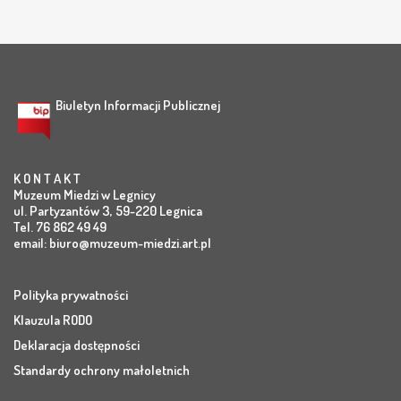
Biuletyn Informacji Publicznej
K O N T A K T
Muzeum Miedzi w Legnicy
ul. Partyzantów 3, 59-220 Legnica
Tel. 76 862 49 49
email:
biuro@muzeum-miedzi.art.pl
Polityka prywatności
Klauzula RODO
Deklaracja dostępności
Standardy ochrony małoletnich