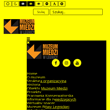
Default
Night
High
High
High
Set
Set
Set
mode
mode
Contrast
Contrast
Contrast
Smaller
Default
Larger
Black
Black
Yellow
Font
Font
Font
Szukaj
White
Yellow
Black
mode
mode
mode
Home
O muzeum
Struktura organizacyjna
Historia
Obiekty Muzeum Miedzi
Projekty
Pracownia Konserwatorska
Informacje dla zwiedzających
Wirtualny spacer
Muzeum Bitwy Legnickiej