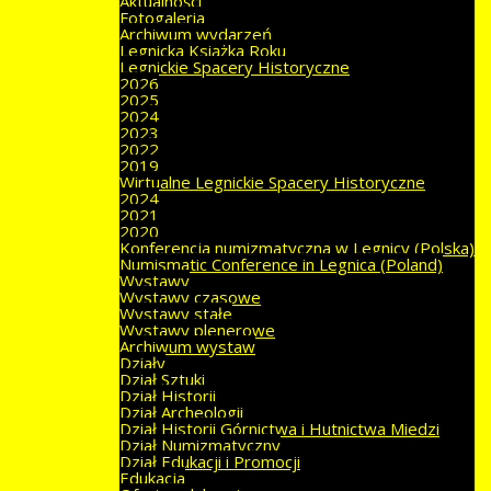
Aktualności
Fotogaleria
Archiwum wydarzeń
Legnicka Książka Roku
Legnickie Spacery Historyczne
2026
2025
2024
2023
2022
2019
Wirtualne Legnickie Spacery Historyczne
2024
2021
2020
Konferencja numizmatyczna w Legnicy (Polska)
Numismatic Conference in Legnica (Poland)
Wystawy
Wystawy czasowe
Wystawy stałe
Wystawy plenerowe
Archiwum wystaw
Działy
Dział Sztuki
Dział Historii
Dział Archeologii
Dział Historii Górnictwa i Hutnictwa Miedzi
Dział Numizmatyczny
Dział Edukacji i Promocji
Edukacja