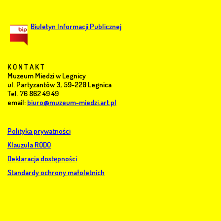
Biuletyn Informacji Publicznej
K O N T A K T
Muzeum Miedzi w Legnicy
ul. Partyzantów 3, 59-220 Legnica
Tel. 76 862 49 49
email:
biuro@muzeum-miedzi.art.pl
Polityka prywatności
Klauzula RODO
Deklaracja dostępności
Standardy ochrony małoletnich