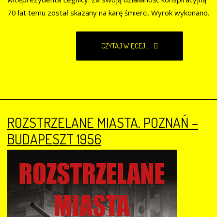
70 lat temu został skazany na karę śmierci. Wyrok wykonano.
CZYTAJ WIĘCEJ...
ROZSTRZELANE MIASTA. POZNAŃ –
BUDAPESZT 1956