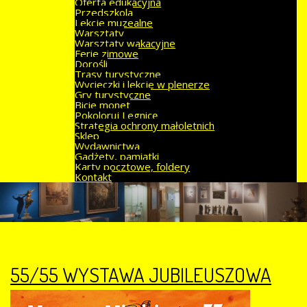
Oferta edukacyjna
Przedszkola
Lekcje muzealne
Warsztaty
Warsztaty wakacyjne
Ferie zimowe
Dorośli
Trasy turystyczne
Wycieczki i lekcje w plenerze
Gry turystyczne
Bicie monet
Pokoloruj Legnicę
Strategia ochrony małoletnich
Sklep
Wydawnictwa
Gadżety, pamiątki
Karty pocztowe, foldery
Kontakt
55/55 WYSTAWA JUBILEUSZOWA