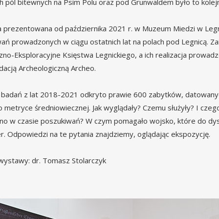
h pól bitewnych na Psim Polu oraz pod Grunwaldem było to kolej
prezentowana od października 2021 r. w Muzeum Miedzi w Legn
ań prowadzonych w ciągu ostatnich lat na polach pod Legnicą. Z
zno-Eksploracyjne Księstwa Legnickiego, a ich realizacja prowa
dacją Archeologiczną Archeo.
badań z lat 2018-2021 odkryto prawie 600 zabytków, datowanych
a o metryce średniowiecznej. Jak wyglądały? Czemu służyły? I czeg
o w czasie poszukiwań? W czym pomagało wojsko, które do dyspoz
er. Odpowiedzi na te pytania znajdziemy, oglądając ekspozycję.
wystawy: dr. Tomasz Stolarczyk