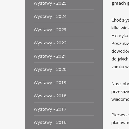
Wystawy - 2025
gmach 
Wystawy - 2024
Choć sły
kilka wi
Wystawy - 2023
Henryka 
Wystawy - 2022
Poszukiw
dowodów,
Wystawy - 2021
do jakic
zamku w 
Wystawy - 2020
Wystawy - 2019
Nasz obr
przekazi
Wystawy - 2018
wiadomoś
Wystawy - 2017
Pierwsze
Wystawy - 2016
planowan