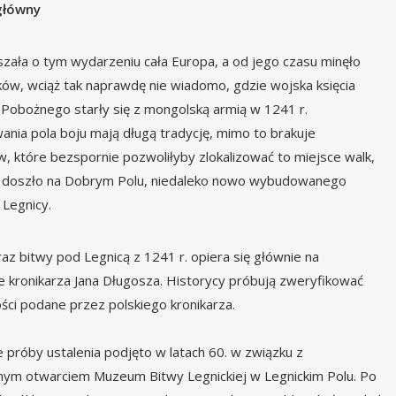
główny
szała o tym wydarzeniu cała Europa, a od jego czasu minęło
eków, wciąż tak naprawdę nie wiadomo, gdzie wojska księcia
Pobożnego starły się z mongolską armią w 1241 r.
ania pola boju mają długą tradycję, mimo to brakuje
 które bezspornie pozwoliłyby zlokalizować to miejsce walk,
h doszło na Dobrym Polu, niedaleko nowo wybudowanego
Legnicy.
az bitwy pod Legnicą z 1241 r. opiera się głównie na
e kronikarza Jana Długosza. Historycy próbują zweryfikować
ci podane przez polskiego kronikarza.
 próby ustalenia podjęto w latach 60. w związku z
ym otwarciem Muzeum Bitwy Legnickiej w Legnickim Polu. Po