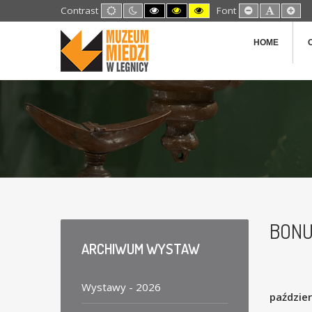
Default
Night
High
High
High
Set
Set
Set
Contrast
Font
mode
mode
Contrast
Contrast
Contrast
Smaller
Default
Lar
Black
Black
Yellow
Font
Font
Fon
White
Yellow
Black
HOME
mode
mode
mode
BONU
ARCHIWUM
WYSTAW
Wystawy - 2026
paździe