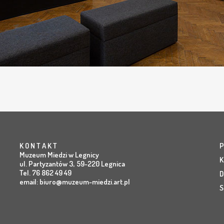
K O N T A K T
P
Muzeum Miedzi w Legnicy
K
ul. Partyzantów 3, 59-220 Legnica
Tel. 76 862 49 49
D
email:
biuro@muzeum-miedzi.art.pl
S