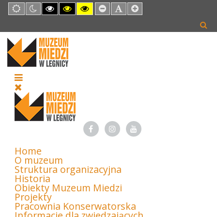
Default
Night
High
High
High
Set
Set
Set
mode
mode
Contrast
Contrast
Contrast
Smaller
Default
Larger
Black
Black
Yellow
Font
Font
Font
White
Yellow
Black
mode
mode
mode
Home
O muzeum
Struktura organizacyjna
Historia
Obiekty Muzeum Miedzi
Projekty
Pracownia Konserwatorska
Informacje dla zwiedzających