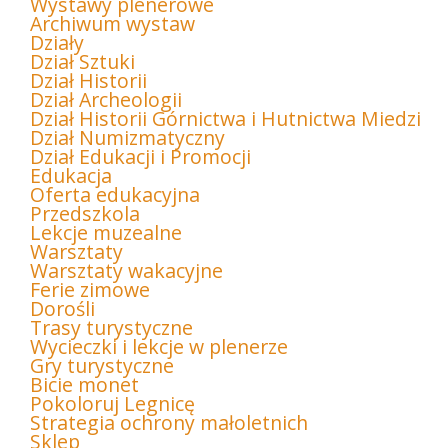
Wystawy plenerowe
Archiwum wystaw
Działy
Dział Sztuki
Dział Historii
Dział Archeologii
Dział Historii Górnictwa i Hutnictwa Miedzi
Dział Numizmatyczny
Dział Edukacji i Promocji
Edukacja
Oferta edukacyjna
Przedszkola
Lekcje muzealne
Warsztaty
Warsztaty wakacyjne
Ferie zimowe
Dorośli
Trasy turystyczne
Wycieczki i lekcje w plenerze
Gry turystyczne
Bicie monet
Pokoloruj Legnicę
Strategia ochrony małoletnich
Sklep