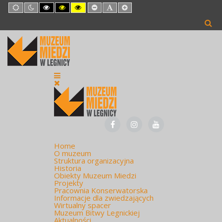
Default
Night
High
High
High
Set
Set
Set
mode
mode
Contrast
Contrast
Contrast
Smaller
Default
Larger
Black
Black
Yellow
Font
Font
Font
White
Yellow
Black
mode
mode
mode
Home
O muzeum
Struktura organizacyjna
Historia
Obiekty Muzeum Miedzi
Projekty
Pracownia Konserwatorska
Informacje dla zwiedzających
Wirtualny spacer
Muzeum Bitwy Legnickiej
Aktualności