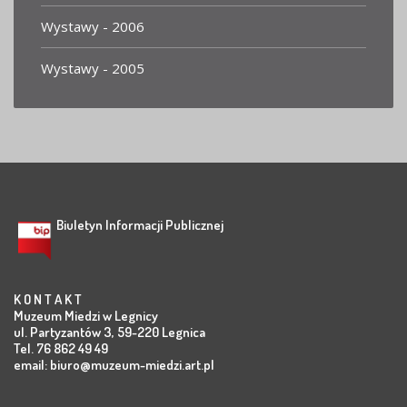
Wystawy - 2006
Wystawy - 2005
Biuletyn Informacji Publicznej
K O N T A K T
Muzeum Miedzi w Legnicy
ul. Partyzantów 3, 59-220 Legnica
Tel. 76 862 49 49
email:
biuro@muzeum-miedzi.art.pl