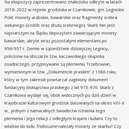
Na ekspozycji zaprezentowano znaleziska odkryte w latach
2018-2022 w rejonie grodziska w Czarnkowie, gm. Legnickie
Pole: monety arabskie, bawarskie oraz fragmenty srebra
siekanego (ozdób oraz drutu srebrnego). Skarb ten jest
najstarszym na Śląsku depozytem zawierającym monety
bawarskie, ukryte wraz pozostałymi elementami po
956/957 r. Ziemie w sąsiedztwie dzisiejszej Legnicy,
położone na obszarze tzw. kaczawskiego skupiska
osadniczego, przypisywane są plemieniu Trzebowian,
wymienionym w tzw. „Dokumencie praskim” z 1086 roku,
który w tym zakresie powtarzał zaginiony dokument
fundacyjny biskupstwa praskiego z lat 973-976. Skarb z
Czarnkowa wydaje się, obok widocznych po dziś dzień w
krajobrazie kulturowym grodzisk datowanych na okres VIII-X
w., jednym z namacalnych świadectw istnienia tego
plemienia i jego relacji z odległymi krajami i ludami. Czy to
właśnie do ludu
Trebouane
należały monety ze skarbu? Czy