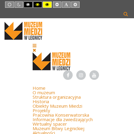
Default
Night
High
High
High
Set
Set
Set
mode
mode
Contrast
Contrast
Contrast
Smaller
Default
Larger
Black
Black
Yellow
Font
Font
Font
White
Yellow
Black
mode
mode
mode
Home
O muzeum
Struktura organizacyjna
Historia
Obiekty Muzeum Miedzi
Projekty
Pracownia Konserwatorska
Informacje dla zwiedzających
Wirtualny spacer
Muzeum Bitwy Legnickiej
Aktualności