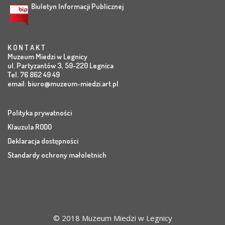
Biuletyn Informacji Publicznej
K O N T A K T
Muzeum Miedzi w Legnicy
ul. Partyzantów 3, 59-220 Legnica
Tel. 76 862 49 49
email:
biuro@muzeum-miedzi.art.pl
Polityka prywatności
Klauzula RODO
Deklaracja dostępności
Standardy ochrony małoletnich
© 2018 Muzeum Miedzi w Legnicy