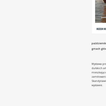
październik
gmach głó
Wystawa pre
duńskich ar
mieszkające
zamiłowanie
Skandynawii
wystawie.