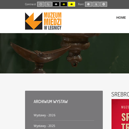
Default
Night
High
High
High
Set
Set
Set
Contrast
Font
mode
mode
Contrast
Contrast
Contrast
Smaller
Default
Larger
Black
Black
Yellow
Font
Font
Font
White
Yellow
Black
mode
mode
mode
HOME
SREBRO
ARCHIWUM
WYSTAW
Wystawy - 2026
Wystawy - 2025