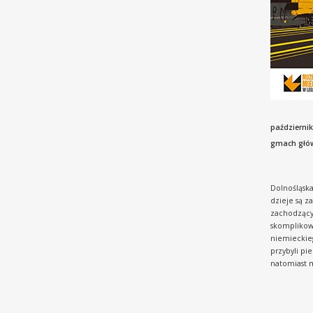
październik
gmach głó
Dolnośląska 
dzieje są z
zachodzącyc
skomplikowa
niemieckiego
przybyli pi
natomiast m