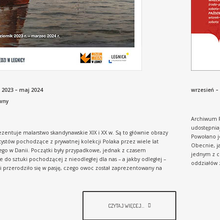
 2023 – maj 2024
wrzesień –
wny
Archiwum Pa
udostępniaj
zentuje malarstwo skandynawskie XIX i XX w. Są to głównie obrazy
Powołano j
tystów pochodzące z prywatnej kolekcji Polaka przez wiele lat
Obecnie, j
go w Danii. Początki były przypadkowe, jednak z czasem
jednym z c
 do sztuki pochodzącej z nieodległej dla nas – a jakby odległej –
oddziałów 
 przerodziło się w pasję, czego owoc został zaprezentowany na
CZYTAJ WIĘCEJ...