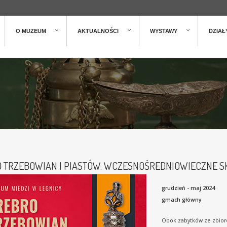
O MUZEUM
AKTUALNOŚCI
WYSTAWY
DZIAŁ
 TRZEBOWIAN I PIASTÓW. WCZESNOŚREDNIOWIECZNE S
grudzień - maj 2024
gmach główny
Obok zabytków ze zbio