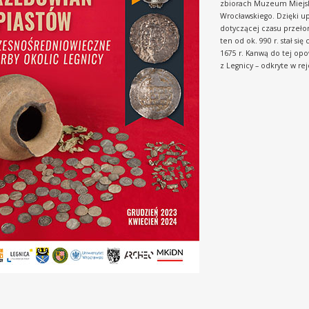
zbiorach Muzeum Miejski
Wrocławskiego. Dzięki u
dotyczącej czasu przełom
ten od ok. 990 r. stał si
1675 r. Kanwą do tej op
z Legnicy – odkryte w re