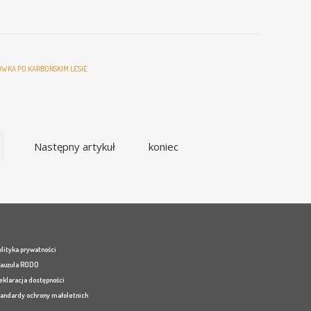
WKA PO KARBOŃSKIM LESIE
Następny artykuł
koniec
lityka prywatności
lauzula RODO
eklaracja dostępności
tandardy ochrony małoletnich