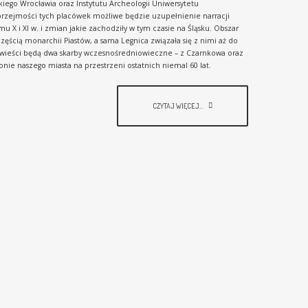
ego Wrocławia oraz Instytutu Archeologii Uniwersytetu
przejmości tych placówek możliwe będzie uzupełnienie narracji
u X i XI w. i zmian jakie zachodziły w tym czasie na Śląsku. Obszar
ę częścią monarchii Piastów, a sama Legnica związała się z nimi aż do
owieści będą dwa skarby wczesnośredniowieczne – z Czarnkowa oraz
jonie naszego miasta na przestrzeni ostatnich niemal 60 lat.
CZYTAJ WIĘCEJ...