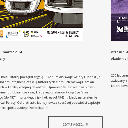
 - marzec 2024
wrzesień 2
wny
Akademia 
200 lat tem
kolej, której początki sięgają 1842 r., miała swoje wzloty i upadki. Jej
związany z 
arazem integralną częścią historii tych ziem, ich rozwoju, zmian
lat pracowa
h w każdej kolejnej dekadzie. Opowieść ta jest wielowątkowa i
na, bo obejmuje czas, kiedy region stanowił część państwa
 (do 1871 r. pruskiego), jak i okres od 1945 r., kiedy na te ziemie
erwsi Polacy. Od piętnastu lat najnowszą część tej opowieści zapisuje
.in. spółka „Koleje Dolnośląskie”.
CZYTAJ WIĘCEJ...