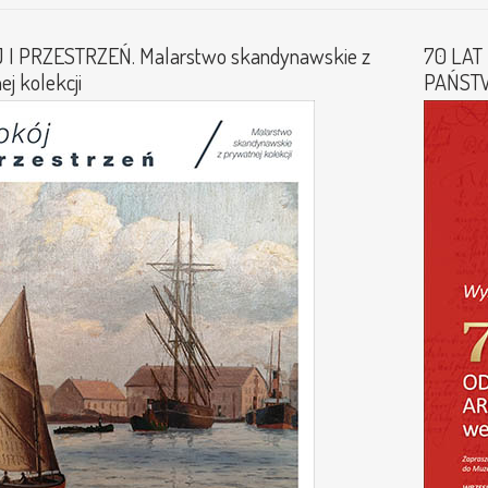
 I PRZESTRZEŃ. Malarstwo skandynawskie z
70 LAT
j kolekcji
PAŃST