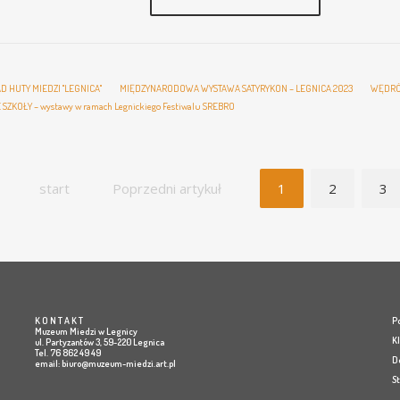
D HUTY MIEDZI "LEGNICA"
MIĘDZYNARODOWA WYSTAWA SATYRYKON – LEGNICA 2023
WĘDRÓ
SZKOŁY – wystawy w ramach Legnickiego Festiwalu SREBRO
start
Poprzedni artykuł
1
2
3
K O N T A K T
Po
Muzeum Miedzi w Legnicy
K
ul. Partyzantów 3, 59-220 Legnica
Tel. 76 862 49 49
D
email:
biuro@muzeum-miedzi.art.pl
S