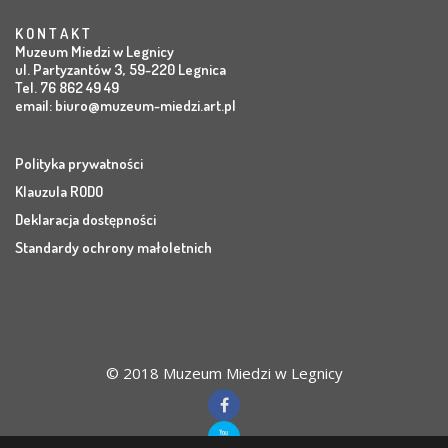
K O N T A K T
Muzeum Miedzi w Legnicy
ul. Partyzantów 3, 59-220 Legnica
Tel. 76 862 49 49
email:
biuro@muzeum-miedzi.art.pl
Polityka prywatności
Klauzula RODO
Deklaracja dostępności
Standardy ochrony małoletnich
© 2018 Muzeum Miedzi w Legnicy