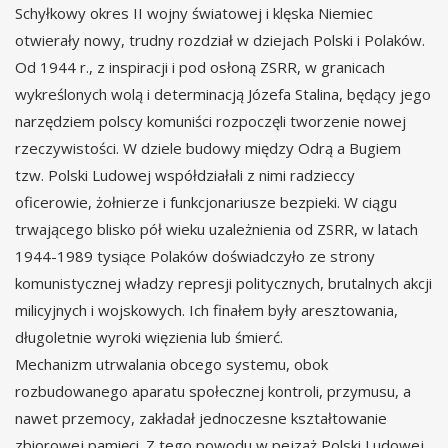
Schyłkowy okres II wojny światowej i klęska Niemiec
otwierały nowy, trudny rozdział w dziejach Polski i Polaków.
Od 1944 r., z inspiracji i pod osłoną ZSRR, w granicach
wykreślonych wolą i determinacją Józefa Stalina, będący jego
narzędziem polscy komuniści rozpoczęli tworzenie nowej
rzeczywistości. W dziele budowy między Odrą a Bugiem
tzw. Polski Ludowej współdziałali z nimi radzieccy
oficerowie, żołnierze i funkcjonariusze bezpieki. W ciągu
trwającego blisko pół wieku uzależnienia od ZSRR, w latach
1944-1989 tysiące Polaków doświadczyło ze strony
komunistycznej władzy represji politycznych, brutalnych akcji
milicyjnych i wojskowych. Ich finałem były aresztowania,
długoletnie wyroki więzienia lub śmierć.
Mechanizm utrwalania obcego systemu, obok
rozbudowanego aparatu społecznej kontroli, przymusu, a
nawet przemocy, zakładał jednoczesne kształtowanie
zbiorowej pamięci. Z tego powodu w pejzaż Polski Ludowej