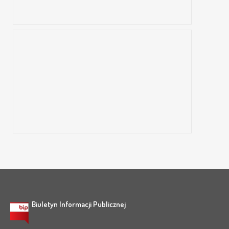
Pierwotna lokalizacja: Aleja Orła Białego (Park Miejski) w Legnicy.
Rzeźba z Pomnika Marszałka Konstantego
Rokossowskiego, 1987 r.
Pierwotna lokalizacja: Plac Przyjaźni Polsko-Radzieckiej (ob. Plac Orląt Lwowskich)
Biuletyn Informacji Publicznej