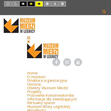
Default
Night
High
High
High
Set
Set
Set
mode
mode
Contrast
Contrast
Contrast
Smaller
Default
Larger
Black
Black
Yellow
Font
Font
Font
White
Yellow
Black
mode
mode
mode
Home
O muzeum
Struktura organizacyjna
Historia
Obiekty Muzeum Miedzi
Projekty
Pracownia Konserwatorska
Informacje dla zwiedzających
Wirtualny spacer
Muzeum Bitwy Legnickiej
Aktualności