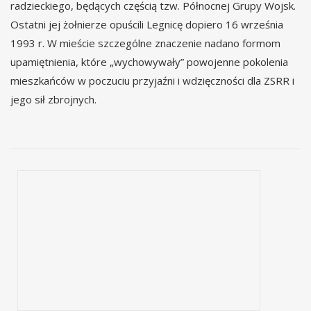
radzieckiego, będących częścią tzw. Północnej Grupy Wojsk.
Ostatni jej żołnierze opuścili Legnicę dopiero 16 września
1993 r. W mieście szczególne znaczenie nadano formom
upamiętnienia, które „wychowywały” powojenne pokolenia
mieszkańców w poczuciu przyjaźni i wdzięczności dla ZSRR i
jego sił zbrojnych.
Elementy z Pomnika Wdzięczności dla Armii Radzieckiej,
1951 r.
Pierwotna lokalizacja: Plac Marszałka Stalina (ob. Plac Słowiański) w Legnicy.