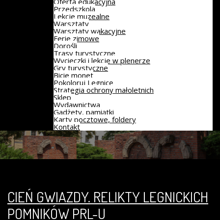
Oferta edukacyjna
Przedszkola
Lekcje muzealne
Warsztaty
Warsztaty wakacyjne
Ferie zimowe
Dorośli
Trasy turystyczne
Wycieczki i lekcje w plenerze
Gry turystyczne
Bicie monet
Pokoloruj Legnicę
Strategia ochrony małoletnich
Sklep
Wydawnictwa
Gadżety, pamiątki
Karty pocztowe, foldery
Kontakt
CIEŃ GWIAZDY. RELIKTY LEGNICKICH
POMNIKÓW PRL-U