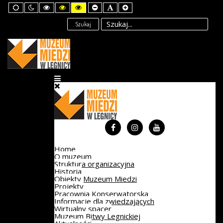
Default
Night
High
High
High
Set
Set
Set
mode
mode
Contrast
Contrast
Contrast
Smaller
Default
Larger
Black
Black
Yellow
Font
Font
Font
Szukaj
White
Yellow
Black
mode
mode
mode
Home
O muzeum
Struktura organizacyjna
Historia
Obiekty Muzeum Miedzi
Projekty
Pracownia Konserwatorska
Informacje dla zwiedzających
Wirtualny spacer
Muzeum Bitwy Legnickiej