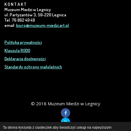
K O N T A K T
Muzeum Miedzi w Legnicy
ul. Partyzantów 3, 59-220 Legnica
Tel. 76 862 49 49
email:
biuro@muzeum-miedzi.art.pl
Polityka prywatności
Klauzula RODO
Deklaracja dostępności
Standardy ochrony małoletnich
© 2018 Muzeum Miedzi w Legnicy
Ta strona korzysta z ciasteczek aby świadczyć usługi na najwyższym