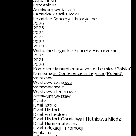
Aktualności
Fotogaleria
Archiwum wydarzeń
Legnicka Książka Roku
Legnickie Spacery Historyczne
2026
2025
2024
2023
2022
2019
Wirtualne Legnickie Spacery Historyczne
2024
2021
2020
Konferencja numizmatyczna w Legnicy (Polska)
Numismatic Conference in Legnica (Poland)
Wystawy
Wystawy czasowe
Wystawy stałe
Wystawy plenerowe
Archiwum wystaw
Działy
Dział Sztuki
Dział Historii
Dział Archeologii
Dział Historii Górnictwa i Hutnictwa Miedzi
Dział Numizmatyczny
Dział Edukacji i Promocji
Edukacja