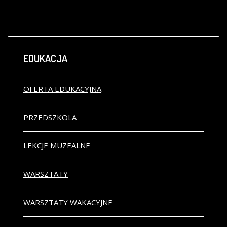
Plansza z grą w cenie 6 zł do nabycia w kasach Muzeum Miedzi
EDUKACJA
OFERTA EDUKACYJNA
PRZEDSZKOLA
LEKCJE MUZEALNE
WARSZTATY
WARSZTATY WAKACYJNE