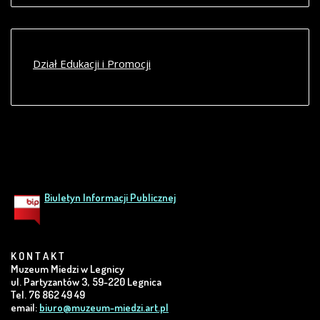
Dział Edukacji i Promocji
Biuletyn Informacji Publicznej
K O N T A K T
Muzeum Miedzi w Legnicy
ul. Partyzantów 3, 59-220 Legnica
Tel. 76 862 49 49
email:
biuro@muzeum-miedzi.art.pl