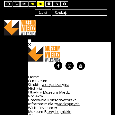
Default
Night
High
High
High
Set
Set
Set
mode
mode
Contrast
Contrast
Contrast
Smaller
Default
Larger
Black
Black
Yellow
Font
Font
Font
Szukaj
White
Yellow
Black
mode
mode
mode
Home
O muzeum
Struktura organizacyjna
Historia
Obiekty Muzeum Miedzi
Projekty
Pracownia Konserwatorska
Informacje dla zwiedzających
Wirtualny spacer
Muzeum Bitwy Legnickiej