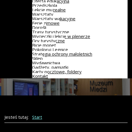
Oferta edukacyjna
Przedszkola
Lekcje muzealne
Warsztaty
Warsztaty wakacyjne
Ferie zimowe
Dorośli
Trasy turystyczne
Wycieczki i lekcje w plenerze
Gry turystyczne
Bicie monet
Pokoloruj Legnicę
Strategia ochrony małoletnich
Sklep
Wydawnictwa
Gadżety, pamiątki
Karty pocztowe, foldery
Kontakt
Jesteś tutaj:
Start