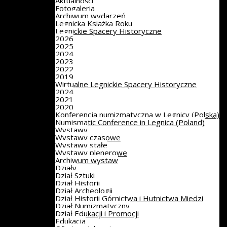
Aktualności
Fotogaleria
Archiwum wydarzeń
Legnicka Książka Roku
Legnickie Spacery Historyczne
2026
2025
2024
2023
2022
2019
Wirtualne Legnickie Spacery Historyczne
2024
2021
2020
Konferencja numizmatyczna w Legnicy (Polska)
Numismatic Conference in Legnica (Poland)
Wystawy
Wystawy czasowe
Wystawy stałe
Wystawy plenerowe
Archiwum wystaw
Działy
Dział Sztuki
Dział Historii
Dział Archeologii
Dział Historii Górnictwa i Hutnictwa Miedzi
Dział Numizmatyczny
Dział Edukacji i Promocji
Edukacja