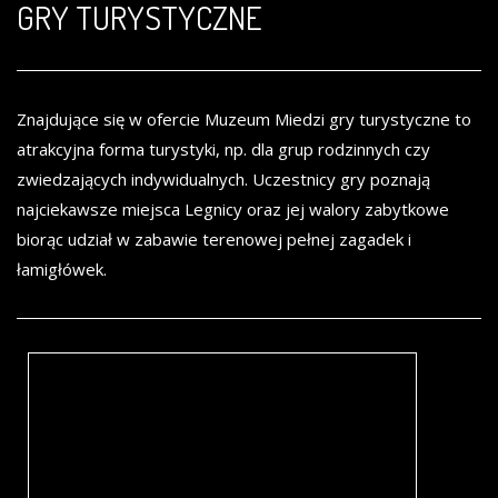
GRY TURYSTYCZNE
Znajdujące się w ofercie Muzeum Miedzi gry turystyczne to
atrakcyjna forma turystyki, np. dla grup rodzinnych czy
zwiedzających indywidualnych. Uczestnicy gry poznają
najciekawsze miejsca Legnicy oraz jej walory zabytkowe
biorąc udział w zabawie terenowej pełnej zagadek i
łamigłówek.
Quest „Barokowa Legnica”
Edukacyjna podróż po zachowanych przykładach barokowej architektury Legnicy: kościele pw. Św. Jana Chrzciciela, Mauzoleum Piastów, dawnym Kolegium Jezuickim, Pałacu Opatów Lubiąskich, Starym Ratuszu i Akademii Rycerskiej.
opracowanie: Krzysztof Szustka (www.questy.com.pl)