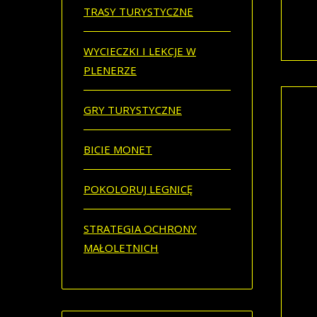
opra
TRASY TURYSTYCZNE
(www
czas
WYCIECZKI I LEKCJE W
PLENERZE
GRY TURYSTYCZNE
„Za
BICIE MONET
Fami
zgub
POKOLORUJ LEGNICĘ
podc
Odsz
zaby
STRATEGIA OCHRONY
opra
MAŁOLETNICH
czas
Plan
Muz