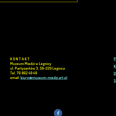
K O N T A K T
P
Muzeum Miedzi w Legnicy
K
ul. Partyzantów 3, 59-220 Legnica
Tel. 76 862 49 49
D
email:
biuro@muzeum-miedzi.art.pl
S