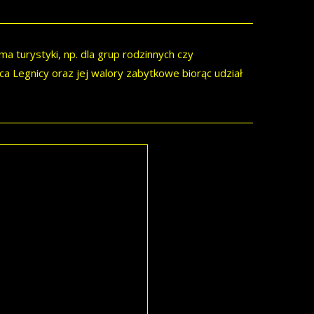
a turystyki, np. dla grup rodzinnych czy
a Legnicy oraz jej walory zabytkowe biorąc udział
ej Ludwiki”
liwość zwiedzania Zamku
gnicy i jego okolic.
architektoniczne i
ki ułożysz specjalny liczbowy
mu możliwe będzie odszukanie
zed wiekami złożony został
tatnich Piastów.