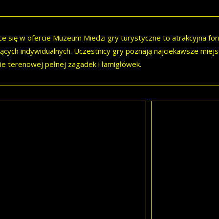
ce się w ofercie Muzeum Miedzi gry turystyczne to atrakcyjna form
ących indywidualnych. Uczestnicy gry poznają najciekawsze miejsc
e terenowej pełnej zagadek i łamigłówek.
st „Barokowa Legnica”
„Dukaty Księżn
acyjna podróż po zachowanych
Niecodzienna moż
kładach barokowej architektury Legnicy:
Piastowskiego w Le
iele pw. Św. Jana Chrzciciela, Mauzoleum
Odnajdując detale 
tów, dawnym Kolegium Jezuickim, Pałacu
rozwiązując zagad
ów Lubiąskich, Starym Ratuszu i Akademii
szyfr. Dzięki nie
rskiej.
miejsca, gdzie pr
skarb z czasów os