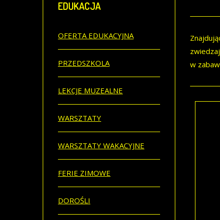
EDUKACJA
OFERTA EDUKACYJNA
Znajdują
zwiedzaj
PRZEDSZKOLA
w zabawi
LEKCJE MUZEALNE
WARSZTATY
Que
WARSZTATY WAKACYJNE
Eduk
przy
FERIE ZIMOWE
kośc
Pias
Opat
DOROŚLI
Ryce