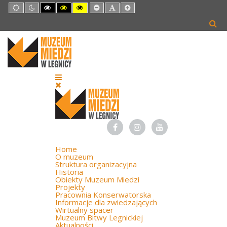
Default
Night
High
High
High
Set
Set
Set
mode
mode
Contrast
Contrast
Contrast
Smaller
Default
Larger
Black
Black
Yellow
Font
Font
Font
White
Yellow
Black
mode
mode
mode
Home
O muzeum
Struktura organizacyjna
Historia
Obiekty Muzeum Miedzi
Projekty
Pracownia Konserwatorska
Informacje dla zwiedzających
Wirtualny spacer
Muzeum Bitwy Legnickiej
Aktualności