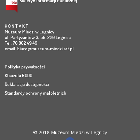
Biuletyn Informacji Publicznej
K O N T A K T
Muzeum Miedzi w Legnicy
ul. Partyzantów 3, 59-220 Legnica
Tel. 76 862 49 49
email:
biuro@muzeum-miedzi.art.pl
Polityka prywatności
Klauzula RODO
Deklaracja dostępności
Standardy ochrony małoletnich
© 2018 Muzeum Miedzi w Legnicy