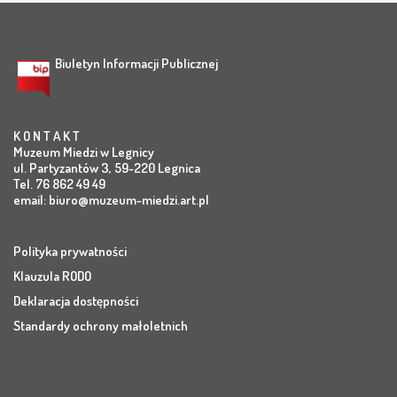
Biuletyn Informacji Publicznej
K O N T A K T
Muzeum Miedzi w Legnicy
ul. Partyzantów 3, 59-220 Legnica
Tel. 76 862 49 49
email:
biuro@muzeum-miedzi.art.pl
Polityka prywatności
Klauzula RODO
Deklaracja dostępności
Standardy ochrony małoletnich