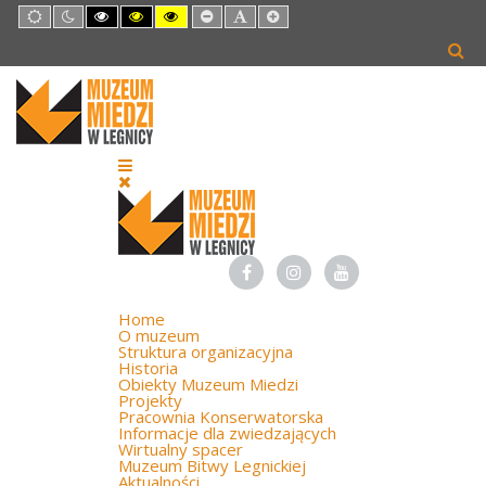
Default
Night
High
High
High
Set
Set
Set
mode
mode
Contrast
Contrast
Contrast
Smaller
Default
Larger
Black
Black
Yellow
Font
Font
Font
White
Yellow
Black
mode
mode
mode
Home
O muzeum
Struktura organizacyjna
Historia
Obiekty Muzeum Miedzi
Projekty
Pracownia Konserwatorska
Informacje dla zwiedzających
Wirtualny spacer
Muzeum Bitwy Legnickiej
Aktualności