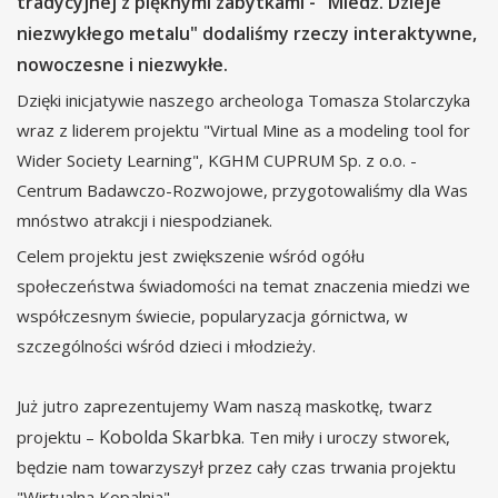
tradycyjnej z pięknymi zabytkami - "Miedź. Dzieje
niezwykłego metalu" dodaliśmy rzeczy interaktywne,
nowoczesne i niezwykłe.
Dzięki inicjatywie naszego archeologa Tomasza Stolarczyka
wraz z liderem projektu "Virtual Mine as a modeling tool for
Wider Society Learning", KGHM CUPRUM Sp. z o.o. -
Centrum Badawczo-Rozwojowe, przygotowaliśmy dla Was
mnóstwo atrakcji i niespodzianek.
Celem projektu jest zwiększenie wśród ogółu
społeczeństwa świadomości na temat znaczenia miedzi we
współczesnym świecie, popularyzacja górnictwa, w
szczególności wśród dzieci i młodzieży.
Już jutro zaprezentujemy Wam naszą maskotkę, twarz
Kobolda Skarbka
projektu –
. Ten miły i uroczy stworek,
będzie nam towarzyszył przez cały czas trwania projektu
"Wirtualna Kopalnia".