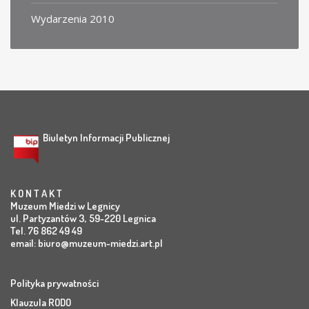
Wydarzenia 2010
Biuletyn Informacji Publicznej
K O N T A K T
Muzeum Miedzi w Legnicy
ul. Partyzantów 3, 59-220 Legnica
Tel. 76 862 49 49
email:
biuro@muzeum-miedzi.art.pl
Polityka prywatności
Klauzula RODO