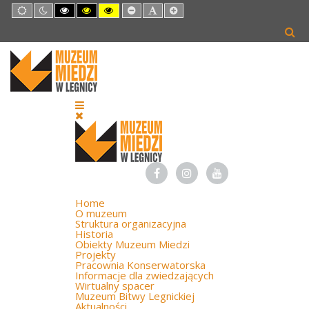
Default
Night
High
High
High
Set
Set
Set
mode
mode
Contrast
Contrast
Contrast
Smaller
Default
Larger
Black
Black
Yellow
Font
Font
Font
White
Yellow
Black
mode
mode
mode
Home
O muzeum
Struktura organizacyjna
Historia
Obiekty Muzeum Miedzi
Projekty
Pracownia Konserwatorska
Informacje dla zwiedzających
Wirtualny spacer
Muzeum Bitwy Legnickiej
Aktualności