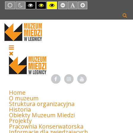
Default
Night
High
High
High
Set
Set
Set
mode
mode
Contrast
Contrast
Contrast
Smaller
Default
Larger
Black
Black
Yellow
Font
Font
Font
White
Yellow
Black
mode
mode
mode
Home
O muzeum
Struktura organizacyjna
Historia
Obiekty Muzeum Miedzi
Projekty
Pracownia Konserwatorska
Informacje dla zwiedzających