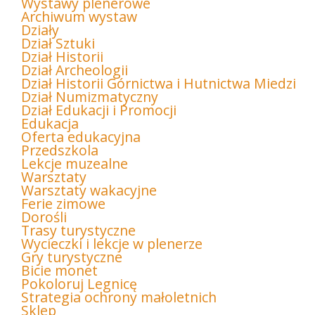
Wystawy plenerowe
Archiwum wystaw
Działy
Dział Sztuki
Dział Historii
Dział Archeologii
Dział Historii Górnictwa i Hutnictwa Miedzi
Dział Numizmatyczny
Dział Edukacji i Promocji
Edukacja
Oferta edukacyjna
Przedszkola
Lekcje muzealne
Warsztaty
Warsztaty wakacyjne
Ferie zimowe
Dorośli
Trasy turystyczne
Wycieczki i lekcje w plenerze
Gry turystyczne
Bicie monet
Pokoloruj Legnicę
Strategia ochrony małoletnich
Sklep