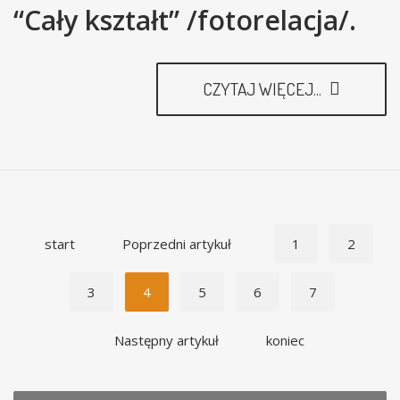
“Cały kształt” /fotorelacja/.
CZYTAJ WIĘCEJ...
start
Poprzedni artykuł
1
2
3
4
5
6
7
Następny artykuł
koniec