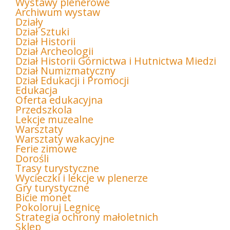
Wystawy plenerowe
Archiwum wystaw
Działy
Dział Sztuki
Dział Historii
Dział Archeologii
Dział Historii Górnictwa i Hutnictwa Miedzi
Dział Numizmatyczny
Dział Edukacji i Promocji
Edukacja
Oferta edukacyjna
Przedszkola
Lekcje muzealne
Warsztaty
Warsztaty wakacyjne
Ferie zimowe
Dorośli
Trasy turystyczne
Wycieczki i lekcje w plenerze
Gry turystyczne
Bicie monet
Pokoloruj Legnicę
Strategia ochrony małoletnich
Sklep