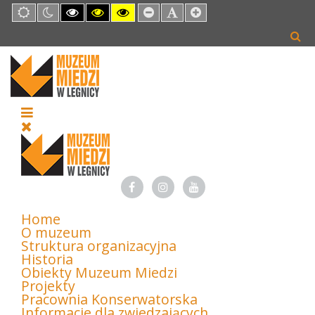
Default
Night
High
High
High
Set
Set
Set
mode
mode
Contrast
Contrast
Contrast
Smaller
Default
Larger
Black
Black
Yellow
Font
Font
Font
White
Yellow
Black
mode
mode
mode
Home
O muzeum
Struktura organizacyjna
Historia
Obiekty Muzeum Miedzi
Projekty
Pracownia Konserwatorska
Informacje dla zwiedzających