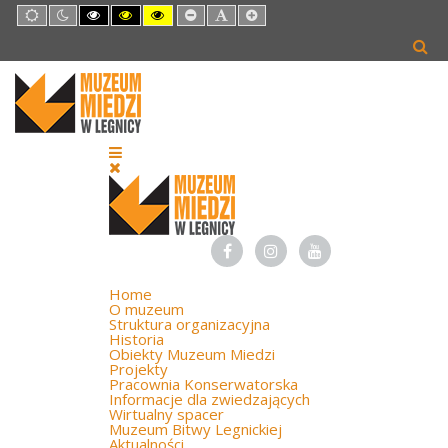
Default
Night
High
High
High
Set
Set
Set
mode
mode
Contrast
Contrast
Contrast
Smaller
Default
Larger
Black
Black
Yellow
Font
Font
Font
White
Yellow
Black
mode
mode
mode
Home
O muzeum
Struktura organizacyjna
Historia
Obiekty Muzeum Miedzi
Projekty
Pracownia Konserwatorska
Informacje dla zwiedzających
Wirtualny spacer
Muzeum Bitwy Legnickiej
Aktualności