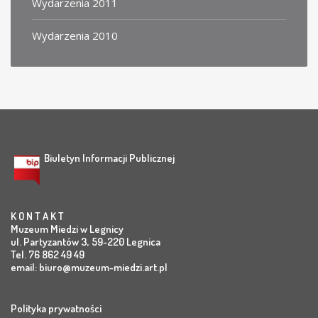
Wydarzenia 2011
Wydarzenia 2010
Biuletyn Informacji Publicznej
K O N T A K T
Muzeum Miedzi w Legnicy
ul. Partyzantów 3, 59-220 Legnica
Tel. 76 862 49 49
email:
biuro@muzeum-miedzi.art.pl
Polityka prywatności