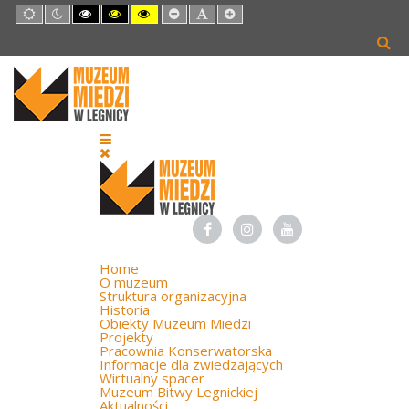
Default
Night
High
High
High
Set
Set
Set
mode
mode
Contrast
Contrast
Contrast
Smaller
Default
Larger
Black
Black
Yellow
Font
Font
Font
White
Yellow
Black
mode
mode
mode
Home
O muzeum
Struktura organizacyjna
Historia
Obiekty Muzeum Miedzi
Projekty
Pracownia Konserwatorska
Informacje dla zwiedzających
Wirtualny spacer
Muzeum Bitwy Legnickiej
Aktualności