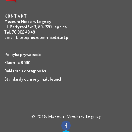
K O N T A K T
Muzeum Miedzi w Legnicy
ul. Partyzantów 3, 59-220 Legnica
Tel. 76 862 49 49
email:
biuro@muzeum-miedzi.art.pl
Polityka prywatności
Klauzula RODO
Deklaracja dostępności
Standardy ochrony małoletnich
© 2018 Muzeum Miedzi w Legnicy