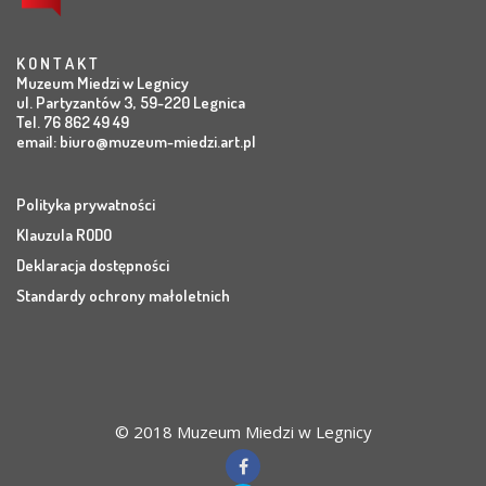
K O N T A K T
Muzeum Miedzi w Legnicy
ul. Partyzantów 3, 59-220 Legnica
Tel. 76 862 49 49
email:
biuro@muzeum-miedzi.art.pl
Polityka prywatności
Klauzula RODO
Deklaracja dostępności
Standardy ochrony małoletnich
© 2018 Muzeum Miedzi w Legnicy