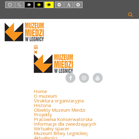
Default
Night
High
High
High
Set
Set
Set
mode
mode
Contrast
Contrast
Contrast
Smaller
Default
Larger
Black
Black
Yellow
Font
Font
Font
White
Yellow
Black
mode
mode
mode
Home
O muzeum
Struktura organizacyjna
Historia
Obiekty Muzeum Miedzi
Projekty
Pracownia Konserwatorska
Informacje dla zwiedzających
Wirtualny spacer
Muzeum Bitwy Legnickiej
Aktualności