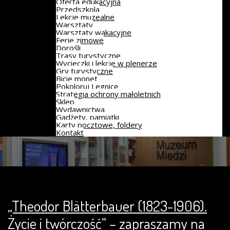
Oferta edukacyjna
Przedszkola
Lekcje muzealne
Warsztaty
Warsztaty wakacyjne
Ferie zimowe
Dorośli
Trasy turystyczne
Wycieczki i lekcje w plenerze
Gry turystyczne
Bicie monet
Pokoloruj Legnicę
Strategia ochrony małoletnich
Sklep
Wydawnictwa
Gadżety, pamiątki
Karty pocztowe, foldery
Kontakt
„Theodor Blätterbauer (1823-1906).
Życie i twórczość” – zapraszamy na