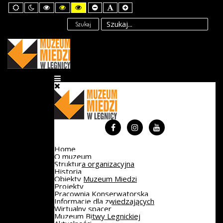
Default
Night
High
High
High
Set
Set
Set
mode
mode
Contrast
Contrast
Contrast
Smaller
Default
Larger
Black
Black
Yellow
Font
Font
Font
Szukaj
White
Yellow
Black
mode
mode
mode
Home
O muzeum
Struktura organizacyjna
Historia
Obiekty Muzeum Miedzi
Projekty
Pracownia Konserwatorska
Informacje dla zwiedzających
Wirtualny spacer
Muzeum Bitwy Legnickiej