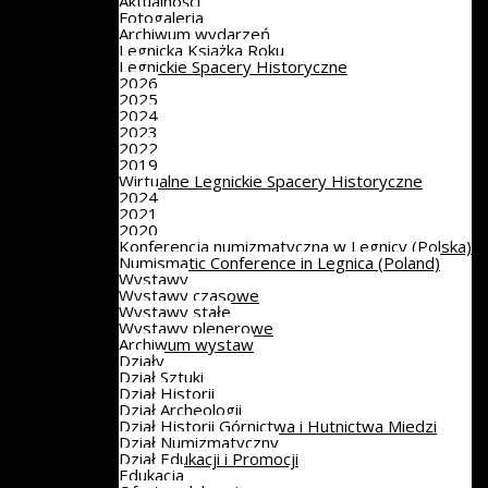
Aktualności
Fotogaleria
Archiwum wydarzeń
Legnicka Książka Roku
Legnickie Spacery Historyczne
2026
2025
2024
2023
2022
2019
Wirtualne Legnickie Spacery Historyczne
2024
2021
2020
Konferencja numizmatyczna w Legnicy (Polska)
Numismatic Conference in Legnica (Poland)
Wystawy
Wystawy czasowe
Wystawy stałe
Wystawy plenerowe
Archiwum wystaw
Działy
Dział Sztuki
Dział Historii
Dział Archeologii
Dział Historii Górnictwa i Hutnictwa Miedzi
Dział Numizmatyczny
Dział Edukacji i Promocji
Edukacja