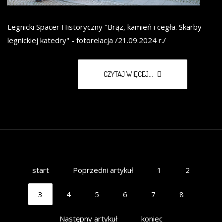
Legnicki Spacer Historyczny "Brąz, kamień i cegła. Skarby
legnickiej katedry" - fotorelacja /21.09.2024 r./
CZYTAJ WIĘCEJ...
start
Poprzedni artykuł
1
2
3
4
5
6
7
8
Następny artykuł
koniec