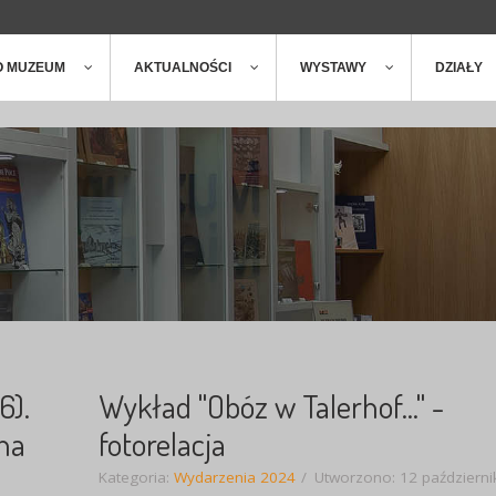
ger
t
O MUZEUM
AKTUALNOŚCI
WYSTAWY
DZIAŁY
6).
Wykład "Obóz w Talerhof..." -
 na
fotorelacja
Kategoria:
Wydarzenia 2024
Utworzono: 12 październi