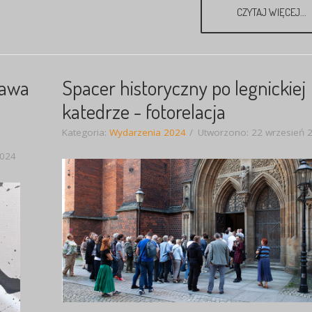
CZYTAJ WIĘCEJ...
tawa
Spacer historyczny po legnickiej
katedrze - fotorelacja
Kategoria:
Wydarzenia 2024
Utworzono: 22 wrzesień 
2024