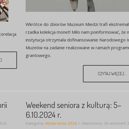
Wkrótce do zbiorów Muzeum Miedzi trafi ekstrema
rzadka kolekcja monet! Miło nam poinformować, że 
orelacja
instytucja otrzymała dofinansowanie Narodowego I
Muzeów na zadanie realizowane w ramach program
grantowego.
CZYTAJ WIĘCEJ...
rii
Weekend seniora z kulturą: 5–
6.10.2024 r.
2024
Kategoria:
Wydarzenia 2024
Utworzono: 26 wrzesień 