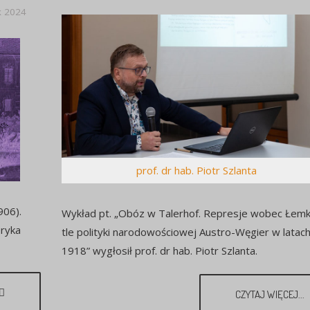
k 2024
prof. dr hab. Piotr Szlanta
906).
Wykład pt. „Obóz w Talerhof. Represje wobec Łem
oryka
tle polityki narodowościowej Austro-Węgier w latac
1918” wygłosił prof. dr hab. Piotr Szlanta.
CZYTAJ WIĘCEJ...