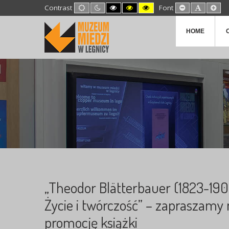
Default
Night
High
High
High
Set
Set
Set
Contrast
Font
mode
mode
Contrast
Contrast
Contrast
Smaller
Default
Lar
Black
Black
Yellow
Font
Font
Fon
White
Yellow
Black
HOME
mode
mode
mode
„Theodor Blätterbauer (1823-190
Życie i twórczość” – zapraszamy
promocję książki