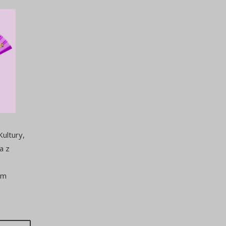
ultury,
a z
um