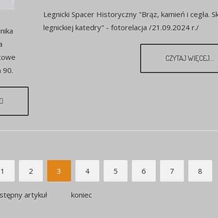
Legnicki Spacer Historyczny "Brąz, kamień i cegła. S
legnickiej katedry" - fotorelacja /21.09.2024 r./
nika
a
atowe
CZYTAJ WIĘCEJ...
 90.
1
2
3
4
5
6
7
8
stępny artykuł
koniec