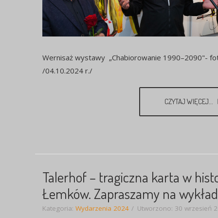
Wernisaż wystawy „Chabiorowanie 1990–2090"- fot
/04.10.2024 r./
CZYTAJ WIĘCEJ...
Talerhof – tragiczna karta w histo
Łemków. Zapraszamy na wykład
Kategoria:
Wydarzenia 2024
Utworzono: 30 wrzesień 