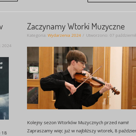
w
Zaczynamy Wtorki Muzyczne
Kategoria:
Wydarzenia 2024
Utworzono: 07 październi
k 2024
Kolejny sezon Wtorków Muzycznych przed nami!
Zapraszamy więc już w najbliższy wtorek, 8 paździer
ę 18