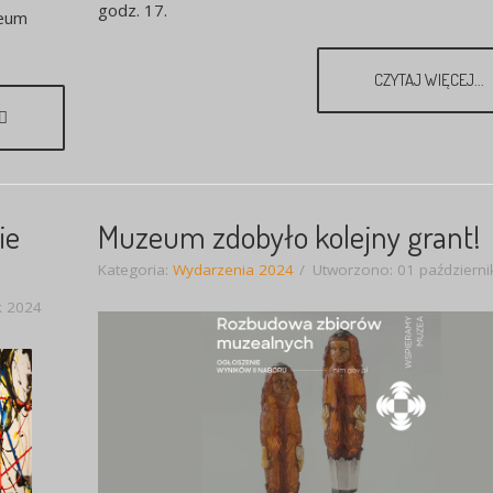
godz. 17.
zeum
CZYTAJ WIĘCEJ...
ie
Muzeum zdobyło kolejny grant!
Kategoria:
Wydarzenia 2024
Utworzono: 01 październi
k 2024