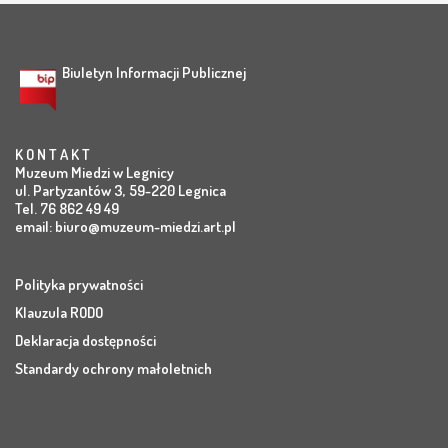
Biuletyn Informacji Publicznej
K O N T A K T
Muzeum Miedzi w Legnicy
ul. Partyzantów 3, 59-220 Legnica
Tel. 76 862 49 49
email:
biuro@muzeum-miedzi.art.pl
Polityka prywatności
Klauzula RODO
Deklaracja dostępności
Standardy ochrony małoletnich