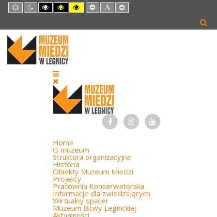
Default
Night
High
High
High
Set
Set
Set
mode
mode
Contrast
Contrast
Contrast
Smaller
Default
Larger
Black
Black
Yellow
Font
Font
Font
White
Yellow
Black
mode
mode
mode
Home
O muzeum
Struktura organizacyjna
Historia
Obiekty Muzeum Miedzi
Projekty
Pracownia Konserwatorska
Informacje dla zwiedzających
Wirtualny spacer
Muzeum Bitwy Legnickiej
Aktualności