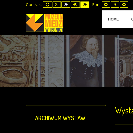
Default
Night
High
High
High
Set
Set
Set
Contrast
Font
mode
mode
Contrast
Contrast
Contrast
Smaller
Default
Lar
Black
Black
Yellow
Font
Font
Fon
White
Yellow
Black
mode
mode
mode
HOME
Wysta
ARCHIWUM
WYSTAW