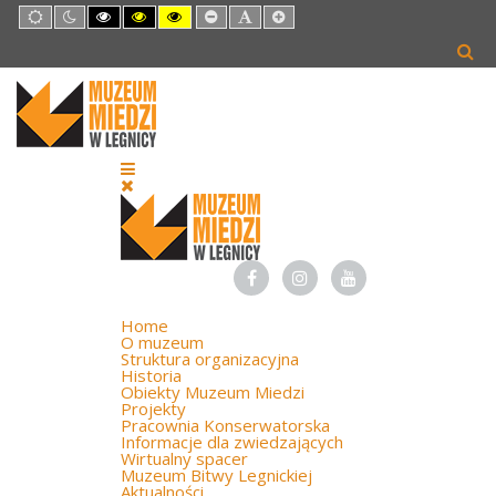
Default
Night
High
High
High
Set
Set
Set
mode
mode
Contrast
Contrast
Contrast
Smaller
Default
Larger
Black
Black
Yellow
Font
Font
Font
White
Yellow
Black
mode
mode
mode
Home
O muzeum
Struktura organizacyjna
Historia
Obiekty Muzeum Miedzi
Projekty
Pracownia Konserwatorska
Informacje dla zwiedzających
Wirtualny spacer
Muzeum Bitwy Legnickiej
Aktualności