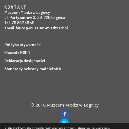
K O N T A K T
Muzeum Miedzi w Legnicy
ul. Partyzantów 3, 59-220 Legnica
Tel. 76 862 49 49
email:
biuro@muzeum-miedzi.art.pl
Polityka prywatności
Klauzula RODO
Deklaracja dostępności
Standardy ochrony małoletnich
© 2018 Muzeum Miedzi w Legnicy
Ta strona korzysta z ciasteczek aby świadczyć usługi na najwyższym