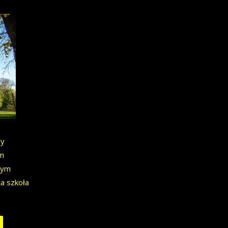
cy
um
nym
ta szkoła