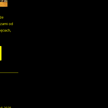
kże
uczami od
ęciach,
eń 2025