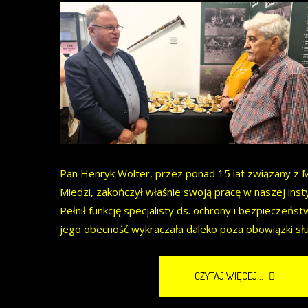
Pan Henryk Wolter, przez ponad 15 lat związany z
Miedzi, zakończył właśnie swoją pracę w naszej insty
Pełnił funkcję specjalisty ds. ochrony i bezpieczeńst
jego obecność wykraczała daleko poza obowiązki sł
CZYTAJ WIĘCEJ...