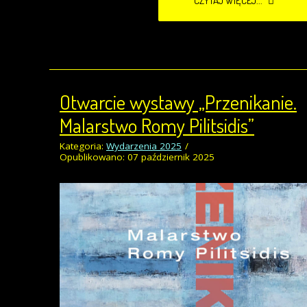
CZYTAJ WIĘCEJ...
Otwarcie wystawy „Przenikanie.
Malarstwo Romy Pilitsidis”
Kategoria:
Wydarzenia 2025
Opublikowano: 07 październik 2025