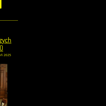
szych
d)
eń 2025