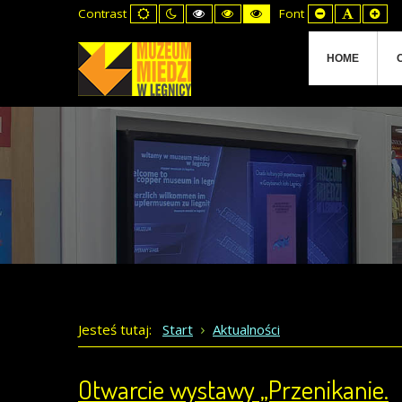
Default
Night
High
High
High
Set
Set
Set
Contrast
Font
mode
mode
Contrast
Contrast
Contrast
Smaller
Default
Lar
Black
Black
Yellow
Font
Font
Fon
White
Yellow
Black
mode
mode
mode
HOME
Jesteś tutaj:
Start
Aktualności
Otwarcie wystawy „Przenikanie.