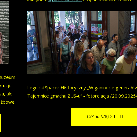
 Muzeum
tucji.
Legnicki Spacer Historyczny „W gabinecie generałów
wa, ale
Tajemnice gmachu ZUS-u” - fotorelacja /20.09.2025/
użbowe.
CZYTAJ WIĘCEJ...