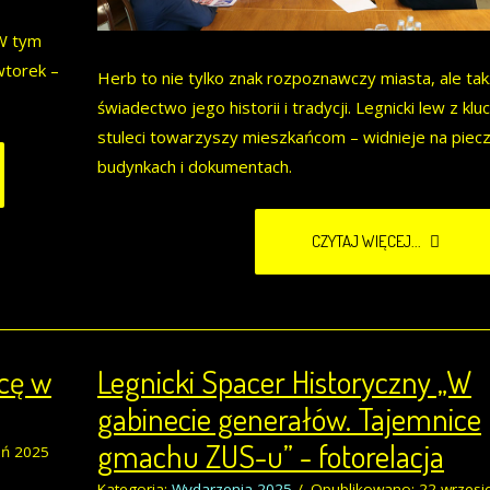
 W tym
wtorek –
Herb to nie tylko znak rozpoznawczy miasta, ale ta
świadectwo jego historii i tradycji. Legnicki lew z kl
stuleci towarzyszy mieszkańcom – widnieje na piecz
budynkach i dokumentach.
CZYTAJ WIĘCEJ...
acę w
Legnicki Spacer Historyczny „W
gabinecie generałów. Tajemnice
gmachu ZUS-u” - fotorelacja
eń 2025
Kategoria:
Wydarzenia 2025
Opublikowano: 22 wrzesi