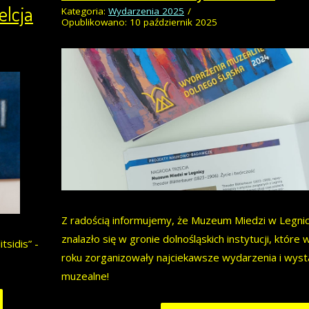
elcja
Kategoria:
Wydarzenia 2025
Opublikowano: 10 październik 2025
Z radością informujemy, że Muzeum Miedzi w Legni
znalazło się w gronie dolnośląskich instytucji, które
sidis” -
roku zorganizowały najciekawsze wydarzenia i wys
muzealne!