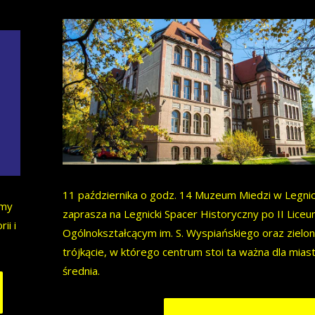
11 października o godz. 14 Muzeum Miedzi w Legni
amy
zaprasza na Legnicki Spacer Historyczny po II Lice
ii i
Ogólnokształcącym im. S. Wyspiańskiego oraz zielo
trójkącie, w którego centrum stoi ta ważna dla mias
średnia.