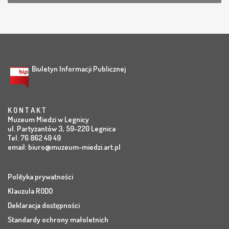
Biuletyn Informacji Publicznej
K O N T A K T
Muzeum Miedzi w Legnicy
ul. Partyzantów 3, 59-220 Legnica
Tel. 76 862 49 49
email:
biuro@muzeum-miedzi.art.pl
Polityka prywatności
Klauzula RODO
Deklaracja dostępności
Standardy ochrony małoletnich