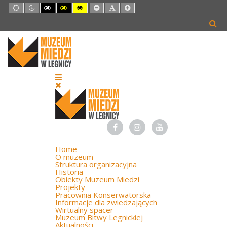
Default
Night
High
High
High
Set
Set
Set
mode
mode
Contrast
Contrast
Contrast
Smaller
Default
Larger
Black
Black
Yellow
Font
Font
Font
White
Yellow
Black
mode
mode
mode
Home
O muzeum
Struktura organizacyjna
Historia
Obiekty Muzeum Miedzi
Projekty
Pracownia Konserwatorska
Informacje dla zwiedzających
Wirtualny spacer
Muzeum Bitwy Legnickiej
Aktualności