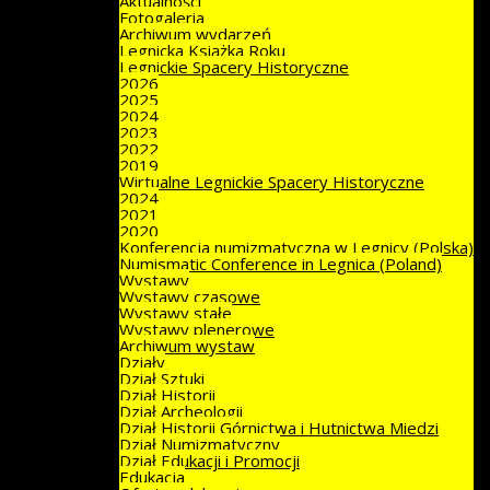
Aktualności
Fotogaleria
Archiwum wydarzeń
Legnicka Książka Roku
Legnickie Spacery Historyczne
2026
2025
2024
2023
2022
2019
Wirtualne Legnickie Spacery Historyczne
2024
2021
2020
Konferencja numizmatyczna w Legnicy (Polska)
Numismatic Conference in Legnica (Poland)
Wystawy
Wystawy czasowe
Wystawy stałe
Wystawy plenerowe
Archiwum wystaw
Działy
Dział Sztuki
Dział Historii
Dział Archeologii
Dział Historii Górnictwa i Hutnictwa Miedzi
Dział Numizmatyczny
Dział Edukacji i Promocji
Edukacja