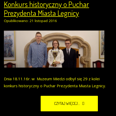
Konkurs historyczny o Puchar
Prezydenta Miasta Legnicy
Opublikowano: 21 listopad 2016
Dnia 18.11.16r. w Muzeum Miedzi odbył się 29 z kolei
konkurs historyczny o Puchar Prezydenta Miasta Legnicy.
CZYTAJ WIĘCEJ...