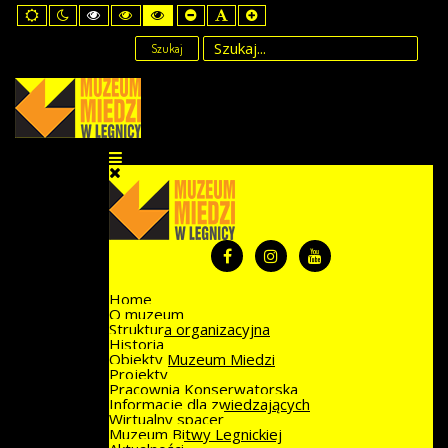
Default
Night
High
High
High
Set
Set
Set
mode
mode
Contrast
Contrast
Contrast
Smaller
Default
Larger
Black
Black
Yellow
Font
Font
Font
Szukaj
White
Yellow
Black
mode
mode
mode
Home
O muzeum
Struktura organizacyjna
Historia
Obiekty Muzeum Miedzi
Projekty
Pracownia Konserwatorska
Informacje dla zwiedzających
Wirtualny spacer
Muzeum Bitwy Legnickiej