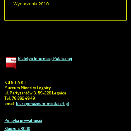
Wydarzenia 2010
Biuletyn Informacji Publicznej
K O N T A K T
Muzeum Miedzi w Legnicy
ul. Partyzantów 3, 59-220 Legnica
Tel. 76 862 49 49
email:
biuro@muzeum-miedzi.art.pl
Polityka prywatności
Klauzula RODO