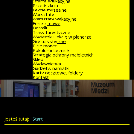
Oferta edukacyjna
Przedszkola
Lekcje muzealne
Warsztaty
Warsztaty wakacyjne
Ferie zimowe
Dorośli
Trasy turystyczne
Wycieczki i lekcje w plenerze
Gry turystyczne
Bicie monet
Pokoloruj Legnicę
Strategia ochrony małoletnich
Sklep
Wydawnictwa
Gadżety, pamiątki
Karty pocztowe, foldery
Kontakt
Jesteś tutaj:
Start