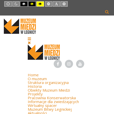
Default
Night
High
High
High
Set
Set
Set
mode
mode
Contrast
Contrast
Contrast
Smaller
Default
Larger
Black
Black
Yellow
Font
Font
Font
White
Yellow
Black
mode
mode
mode
Home
O muzeum
Struktura organizacyjna
Historia
Obiekty Muzeum Miedzi
Projekty
Pracownia Konserwatorska
Informacje dla zwiedzających
Wirtualny spacer
Muzeum Bitwy Legnickiej
Aktualności