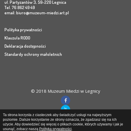
ul. Partyzantów 3, 59-220 Legnica
Tel. 76 862 49 49
email:
biuro@muzeum-miedzi.art.pl
Polityka prywatności
Klauzula RODO
Deklaracja dostępności
Standardy ochrony małoletnich
© 2018 Muzeum Miedzi w Legnicy
Ta strona korzysta z ciasteczek aby świadczyć usługi na najwyższym
poziomie. Dalsze korzystanie ze strony oznacza, że zgadzasz się na ich
użycie. Aby dowiedzieć się więcej o plikach cookie, których używamy i jak je
Muzeum Miedzi
w Legnicy
usunąć, zobacz naszą
Polityka prywatności
.