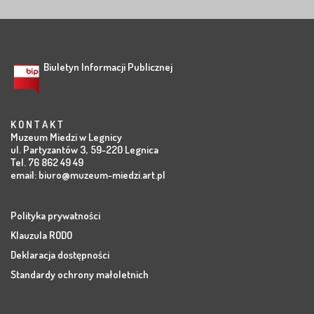
Biuletyn Informacji Publicznej
K O N T A K T
Muzeum Miedzi w Legnicy
ul. Partyzantów 3, 59-220 Legnica
Tel. 76 862 49 49
email:
biuro@muzeum-miedzi.art.pl
Polityka prywatności
Klauzula RODO
Deklaracja dostępności
Standardy ochrony małoletnich