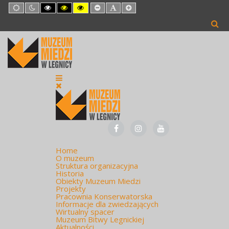
Default
Night
High
High
High
Set
Set
Set
mode
mode
Contrast
Contrast
Contrast
Smaller
Default
Larger
Black
Black
Yellow
Font
Font
Font
White
Yellow
Black
mode
mode
mode
Home
O muzeum
Struktura organizacyjna
Historia
Obiekty Muzeum Miedzi
Projekty
Pracownia Konserwatorska
Informacje dla zwiedzających
Wirtualny spacer
Muzeum Bitwy Legnickiej
Aktualności