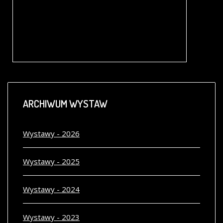
MINIATUROWY ŚWIAT. DOMKI DLA LALEK Z KOLEKCJI ANETY
POPIEL-MACHNICKIEJ
Zabytkowe domki dla lalek są swoistymi stop-klatkami czasów, w których powstały. Stanowią zaskakująco trafne spojrzenie na świat z minionych lat.
ARCHIWUM
WYSTAW
Wystawy - 2026
Wystawy - 2025
Wystawy - 2024
Wystawy - 2023