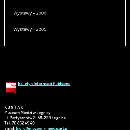
Wystawy - 2006
Wystawy - 2005
Biuletyn Informacji Publicznej
K O N T A K T
Muzeum Miedzi w Legnicy
ul. Partyzantów 3, 59-220 Legnica
Tel. 76 862 49 49
email:
biuro@muzeum-miedzi.art.pl