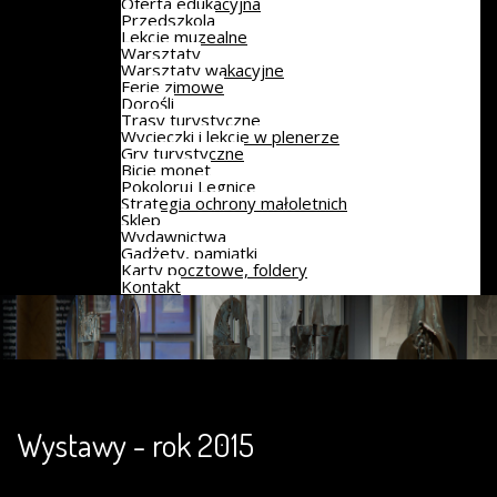
Oferta edukacyjna
Przedszkola
Lekcje muzealne
Warsztaty
Warsztaty wakacyjne
Ferie zimowe
Dorośli
Trasy turystyczne
Wycieczki i lekcje w plenerze
Gry turystyczne
Bicie monet
Pokoloruj Legnicę
Strategia ochrony małoletnich
Sklep
Wydawnictwa
Gadżety, pamiątki
Karty pocztowe, foldery
Kontakt
Wystawy - rok 2015