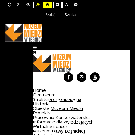
Default
Night
High
High
High
Set
Set
Set
mode
mode
Contrast
Contrast
Contrast
Smaller
Default
Larger
Black
Black
Yellow
Font
Font
Font
Szukaj
White
Yellow
Black
mode
mode
mode
Home
O muzeum
Struktura organizacyjna
Historia
Obiekty Muzeum Miedzi
Projekty
Pracownia Konserwatorska
Informacje dla zwiedzających
Wirtualny spacer
Muzeum Bitwy Legnickiej