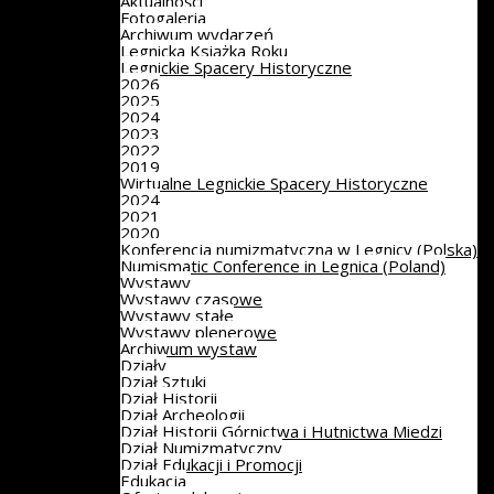
Aktualności
Fotogaleria
Archiwum wydarzeń
Legnicka Książka Roku
Legnickie Spacery Historyczne
2026
2025
2024
2023
2022
2019
Wirtualne Legnickie Spacery Historyczne
2024
2021
2020
Konferencja numizmatyczna w Legnicy (Polska)
Numismatic Conference in Legnica (Poland)
Wystawy
Wystawy czasowe
Wystawy stałe
Wystawy plenerowe
Archiwum wystaw
Działy
Dział Sztuki
Dział Historii
Dział Archeologii
Dział Historii Górnictwa i Hutnictwa Miedzi
Dział Numizmatyczny
Dział Edukacji i Promocji
Edukacja