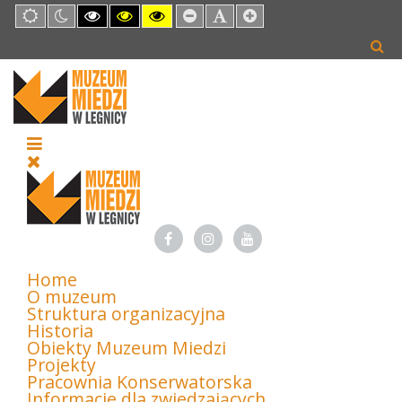
Default
Night
High
High
High
Set
Set
Set
mode
mode
Contrast
Contrast
Contrast
Smaller
Default
Larger
Black
Black
Yellow
Font
Font
Font
White
Yellow
Black
mode
mode
mode
Home
O muzeum
Struktura organizacyjna
Historia
Obiekty Muzeum Miedzi
Projekty
Pracownia Konserwatorska
Informacje dla zwiedzających