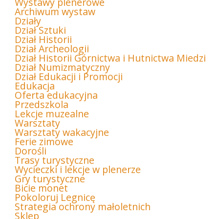
Wystawy plenerowe
Archiwum wystaw
Działy
Dział Sztuki
Dział Historii
Dział Archeologii
Dział Historii Górnictwa i Hutnictwa Miedzi
Dział Numizmatyczny
Dział Edukacji i Promocji
Edukacja
Oferta edukacyjna
Przedszkola
Lekcje muzealne
Warsztaty
Warsztaty wakacyjne
Ferie zimowe
Dorośli
Trasy turystyczne
Wycieczki i lekcje w plenerze
Gry turystyczne
Bicie monet
Pokoloruj Legnicę
Strategia ochrony małoletnich
Sklep