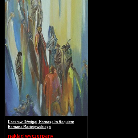
Czesław Dźwigaj. Homage to Requiem
Romana Maciejewskiego
nakład wyczerpany