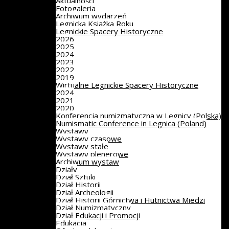
Aktualności
Fotogaleria
Archiwum wydarzeń
Legnicka Książka Roku
Legnickie Spacery Historyczne
2026
2025
2024
2023
2022
2019
Wirtualne Legnickie Spacery Historyczne
2024
2021
2020
Konferencja numizmatyczna w Legnicy (Polska)
Numismatic Conference in Legnica (Poland)
Wystawy
Wystawy czasowe
Wystawy stałe
Wystawy plenerowe
Archiwum wystaw
Działy
Dział Sztuki
Dział Historii
Dział Archeologii
Dział Historii Górnictwa i Hutnictwa Miedzi
Dział Numizmatyczny
Dział Edukacji i Promocji
Edukacja