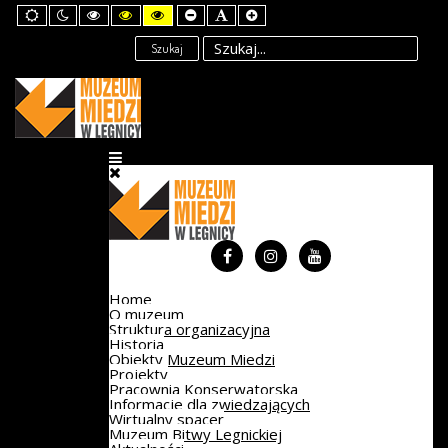
Default
Night
High
High
High
Set
Set
Set
mode
mode
Contrast
Contrast
Contrast
Smaller
Default
Larger
Black
Black
Yellow
Font
Font
Font
Szukaj
White
Yellow
Black
mode
mode
mode
Home
O muzeum
Struktura organizacyjna
Historia
Obiekty Muzeum Miedzi
Projekty
Pracownia Konserwatorska
Informacje dla zwiedzających
Wirtualny spacer
Muzeum Bitwy Legnickiej