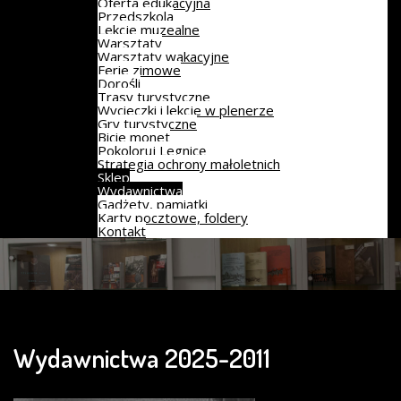
Oferta edukacyjna
Przedszkola
Lekcje muzealne
Warsztaty
Warsztaty wakacyjne
Ferie zimowe
Dorośli
Trasy turystyczne
Wycieczki i lekcje w plenerze
Gry turystyczne
Bicie monet
Pokoloruj Legnicę
Strategia ochrony małoletnich
Sklep
Wydawnictwa
Gadżety, pamiątki
Karty pocztowe, foldery
Kontakt
Wydawnictwa 2025-2011