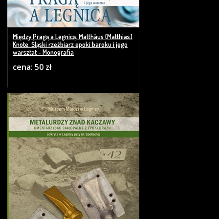
Między Pragą a Legnicą. Matthäus (Matthias)
Knote. Śląski rzeźbiarz epoki baroku i jego
warsztat - Monografia
cena: 50 zł