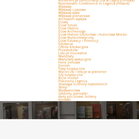
Konferencja numizmatyczna w Legnicy (Polska)
Numismatic Conference in Legnica (Poland)
Wystawy
Wystawy czasowe
Wystawy stałe
Wystawy plenerowe
Archiwum wystaw
Działy
Dział Sztuki
Dział Historii
Dział Archeologii
Dział Historii Górnictwa i Hutnictwa Miedzi
Dział Numizmatyczny
Dział Edukacji i Promocji
Edukacja
Oferta edukacyjna
Przedszkola
Lekcje muzealne
Warsztaty
Warsztaty wakacyjne
Ferie zimowe
Dorośli
Trasy turystyczne
Wycieczki i lekcje w plenerze
Gry turystyczne
Bicie monet
Pokoloruj Legnicę
Strategia ochrony małoletnich
Sklep
Wydawnictwa
Gadżety, pamiątki
Karty pocztowe, foldery
Kontakt