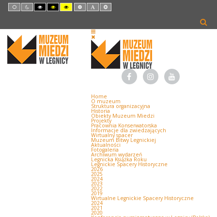
Default
Night
High
High
High
Set
Set
Set
mode
mode
Contrast
Contrast
Contrast
Smaller
Default
Larger
Black
Black
Yellow
Font
Font
Font
White
Yellow
Black
mode
mode
mode
Home
O muzeum
Struktura organizacyjna
Historia
Obiekty Muzeum Miedzi
Projekty
Pracownia Konserwatorska
Informacje dla zwiedzających
Wirtualny spacer
Muzeum Bitwy Legnickiej
Aktualności
Fotogaleria
Archiwum wydarzeń
Legnicka Książka Roku
Legnickie Spacery Historyczne
2026
2025
2024
2023
2022
2019
Wirtualne Legnickie Spacery Historyczne
2024
2021
2020