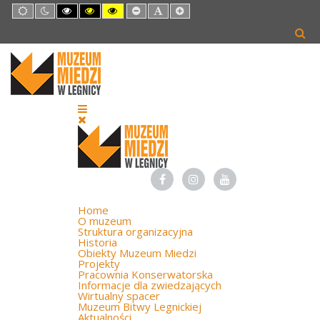
Default
Night
High
High
High
Set
Set
Set
mode
mode
Contrast
Contrast
Contrast
Smaller
Default
Larger
Black
Black
Yellow
Font
Font
Font
White
Yellow
Black
mode
mode
mode
Home
O muzeum
Struktura organizacyjna
Historia
Obiekty Muzeum Miedzi
Projekty
Pracownia Konserwatorska
Informacje dla zwiedzających
Wirtualny spacer
Muzeum Bitwy Legnickiej
Aktualności