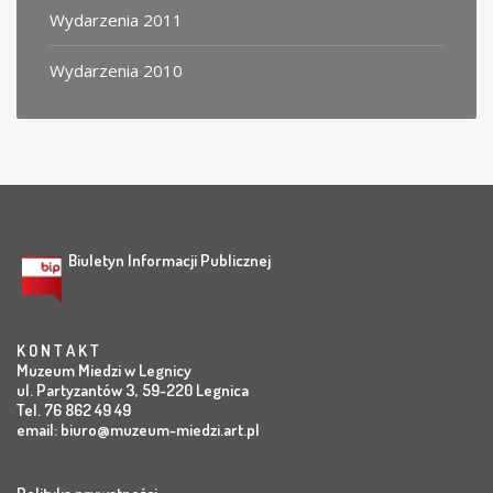
Wydarzenia 2011
Wydarzenia 2010
Biuletyn Informacji Publicznej
K O N T A K T
Muzeum Miedzi w Legnicy
ul. Partyzantów 3, 59-220 Legnica
Tel. 76 862 49 49
email:
biuro@muzeum-miedzi.art.pl