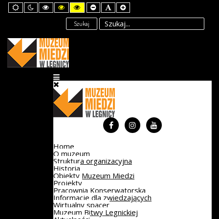
Default
Night
High
High
High
Set
Set
Set
mode
mode
Contrast
Contrast
Contrast
Smaller
Default
Larger
Black
Black
Yellow
Font
Font
Font
Szukaj
White
Yellow
Black
mode
mode
mode
Home
O muzeum
Struktura organizacyjna
Historia
Obiekty Muzeum Miedzi
Projekty
Pracownia Konserwatorska
Informacje dla zwiedzających
Wirtualny spacer
Muzeum Bitwy Legnickiej