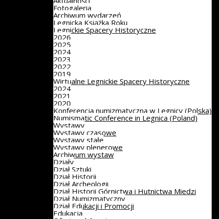
Aktualności
Fotogaleria
Archiwum wydarzeń
Legnicka Książka Roku
Legnickie Spacery Historyczne
2026
2025
2024
2023
2022
2019
Wirtualne Legnickie Spacery Historyczne
2024
2021
2020
Konferencja numizmatyczna w Legnicy (Polska)
Numismatic Conference in Legnica (Poland)
Wystawy
Wystawy czasowe
Wystawy stałe
Wystawy plenerowe
Archiwum wystaw
Działy
Dział Sztuki
Dział Historii
Dział Archeologii
Dział Historii Górnictwa i Hutnictwa Miedzi
Dział Numizmatyczny
Dział Edukacji i Promocji
Edukacja