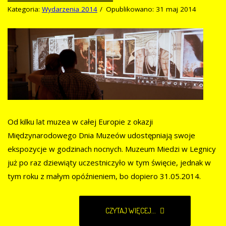
Kategoria:
Wydarzenia 2014
Opublikowano: 31 maj 2014
Od kilku lat muzea w całej Europie z okazji
Międzynarodowego Dnia Muzeów udostępniają swoje
ekspozycje w godzinach nocnych. Muzeum Miedzi w Legnicy
już po raz dziewiąty uczestniczyło w tym święcie, jednak w
tym roku z małym opóźnieniem, bo dopiero 31.05.2014.
CZYTAJ WIĘCEJ...