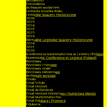
Aktualności
Fotogaleria
Archiwum wydarzeń
Legnicka Książka Roku
Legnickie Spacery Historyczne
2026
2025
2024
2023
2022
2019
Wirtualne Legnickie Spacery Historyczne
2024
2021
2020
Konferencja numizmatyczna w Legnicy (Polska)
Numismatic Conference in Legnica (Poland)
Wystawy
Wystawy czasowe
Wystawy stałe
Wystawy plenerowe
Archiwum wystaw
Działy
Dział Sztuki
Dział Historii
Dział Archeologii
Dział Historii Górnictwa i Hutnictwa Miedzi
Dział Numizmatyczny
Dział Edukacji i Promocji
Edukacja