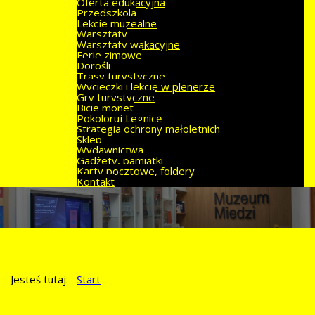
Oferta edukacyjna
Przedszkola
Lekcje muzealne
Warsztaty
Warsztaty wakacyjne
Ferie zimowe
Dorośli
Trasy turystyczne
Wycieczki i lekcje w plenerze
Gry turystyczne
Bicie monet
Pokoloruj Legnicę
Strategia ochrony małoletnich
Sklep
Wydawnictwa
Gadżety, pamiątki
Karty pocztowe, foldery
Kontakt
Jesteś tutaj:
Start