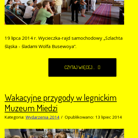
19 lipca 2014 r. Wycieczka-rajd samochodowy „Szlachta
śląska - śladami Wolfa Busewoya”.
CZYTAJ WIĘCEJ...
Wakacyjne przygody w legnickim
Muzeum Miedzi
Kategoria:
Wydarzenia 2014
Opublikowano: 13 lipiec 2014