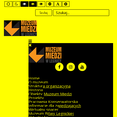
Default
Night
High
High
High
Set
Set
Set
mode
mode
Contrast
Contrast
Contrast
Smaller
Default
Larger
Black
Black
Yellow
Font
Font
Font
Szukaj
White
Yellow
Black
mode
mode
mode
Home
O muzeum
Struktura organizacyjna
Historia
Obiekty Muzeum Miedzi
Projekty
Pracownia Konserwatorska
Informacje dla zwiedzających
Wirtualny spacer
Muzeum Bitwy Legnickiej