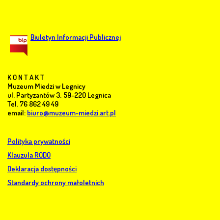
Biuletyn Informacji Publicznej
K O N T A K T
Muzeum Miedzi w Legnicy
ul. Partyzantów 3, 59-220 Legnica
Tel. 76 862 49 49
email:
biuro@muzeum-miedzi.art.pl
Polityka prywatności
Klauzula RODO
Deklaracja dostępności
Standardy ochrony małoletnich