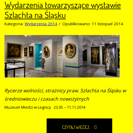
Wydarzenia towarzyszące wystawie
Szlachta na Śląsku
Kategoria:
Wydarzenia 2014
Opublikowano: 11 listopad 2014
Rycerze wolności, strażnicy praw. Szlachta na Śląsku w
średniowieczu i czasach nowożytnych
Muzeum Miedzi w Legnicy 23.05 – 11.11.2014
CZYTAJ WIĘCEJ...