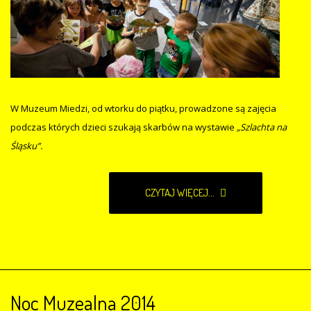
W Muzeum Miedzi, od wtorku do piątku, prowadzone są zajęcia
podczas których dzieci szukają skarbów na wystawie
„Szlachta na
Śląsku”.
CZYTAJ WIĘCEJ...
Noc Muzealna 2014