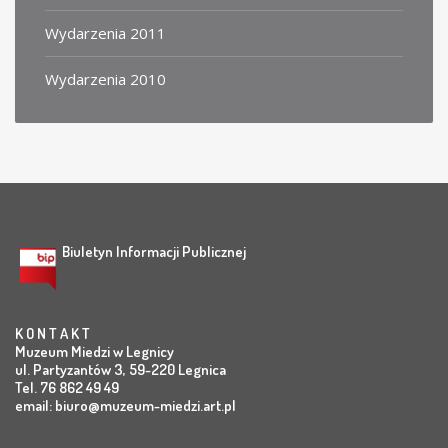
Wydarzenia 2011
Wydarzenia 2010
Biuletyn Informacji Publicznej
K O N T A K T
Muzeum Miedzi w Legnicy
ul. Partyzantów 3, 59-220 Legnica
Tel. 76 862 49 49
email:
biuro@muzeum-miedzi.art.pl