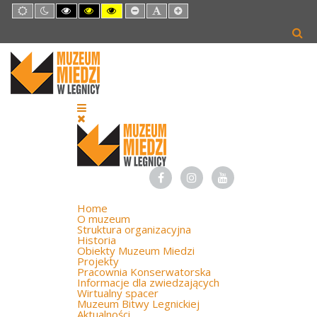
Default
Night
High
High
High
Set
Set
Set
mode
mode
Contrast
Contrast
Contrast
Smaller
Default
Larger
Black
Black
Yellow
Font
Font
Font
White
Yellow
Black
mode
mode
mode
Home
O muzeum
Struktura organizacyjna
Historia
Obiekty Muzeum Miedzi
Projekty
Pracownia Konserwatorska
Informacje dla zwiedzających
Wirtualny spacer
Muzeum Bitwy Legnickiej
Aktualności