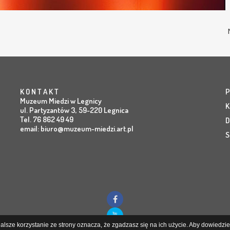
K O N T A K T
P
Muzeum Miedzi w Legnicy
K
ul. Partyzantów 3, 59-220 Legnica
Tel. 76 862 49 49
D
email:
biuro@muzeum-miedzi.art.pl
S
lsze korzystanie ze strony oznacza, że zgadzasz się na ich użycie. Aby dowiedzieć