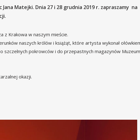
ana Matejki. Dnia 27 i 28 grudnia 2019 r. zapraszamy na
ji.
rza z Krakowa w naszym mieście.
runków naszych królów i książąt, które artysta wykonał ołówkie
fią do szczelnych pokrowców i do przepastnych magazynów Muzeu
rzalnej okazji.