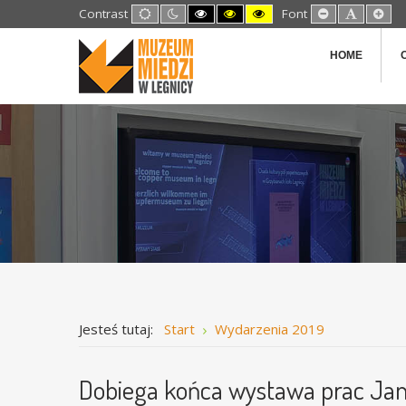
Default
Night
High
High
High
Set
Set
Set
Contrast
Font
mode
mode
Contrast
Contrast
Contrast
Smaller
Default
Lar
Black
Black
Yellow
Font
Font
Fon
White
Yellow
Black
HOME
mode
mode
mode
Jesteś tutaj:
Start
Wydarzenia 2019
Dobiega końca wystawa prac Jan