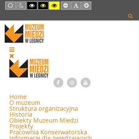
Default
Night
High
High
High
Set
Set
Set
mode
mode
Contrast
Contrast
Contrast
Smaller
Default
Larger
Black
Black
Yellow
Font
Font
Font
White
Yellow
Black
mode
mode
mode
Home
O muzeum
Struktura organizacyjna
Historia
Obiekty Muzeum Miedzi
Projekty
Pracownia Konserwatorska
Informacje dla zwiedzających