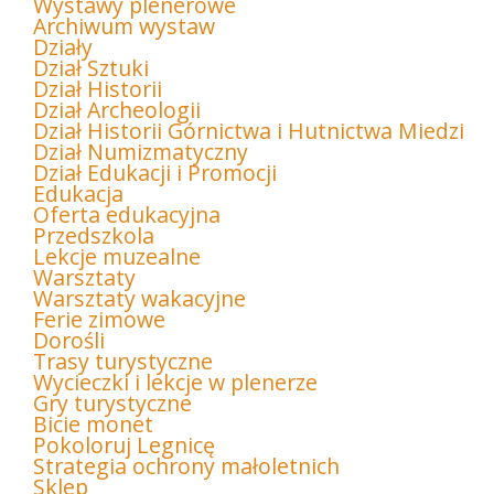
Wystawy plenerowe
Archiwum wystaw
Działy
Dział Sztuki
Dział Historii
Dział Archeologii
Dział Historii Górnictwa i Hutnictwa Miedzi
Dział Numizmatyczny
Dział Edukacji i Promocji
Edukacja
Oferta edukacyjna
Przedszkola
Lekcje muzealne
Warsztaty
Warsztaty wakacyjne
Ferie zimowe
Dorośli
Trasy turystyczne
Wycieczki i lekcje w plenerze
Gry turystyczne
Bicie monet
Pokoloruj Legnicę
Strategia ochrony małoletnich
Sklep