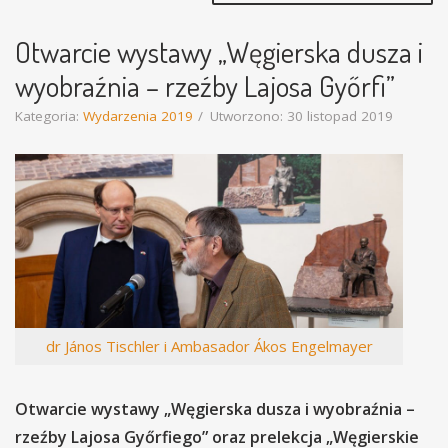
Otwarcie wystawy „Węgierska dusza i
wyobraźnia – rzeźby Lajosa Győrfi”
Kategoria:
Wydarzenia 2019
Utworzono: 30 listopad 2019
dr János Tischler i Ambasador Ákos Engelmayer
Otwarcie wystawy „Węgierska dusza i wyobraźnia –
rzeźby Lajosa Győrfiego” oraz prelekcja „Węgierskie