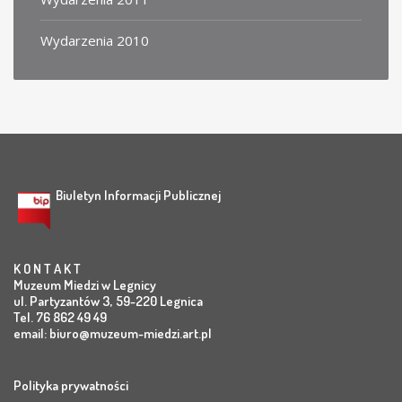
Wydarzenia 2010
Biuletyn Informacji Publicznej
K O N T A K T
Muzeum Miedzi w Legnicy
ul. Partyzantów 3, 59-220 Legnica
Tel. 76 862 49 49
email:
biuro@muzeum-miedzi.art.pl
Polityka prywatności