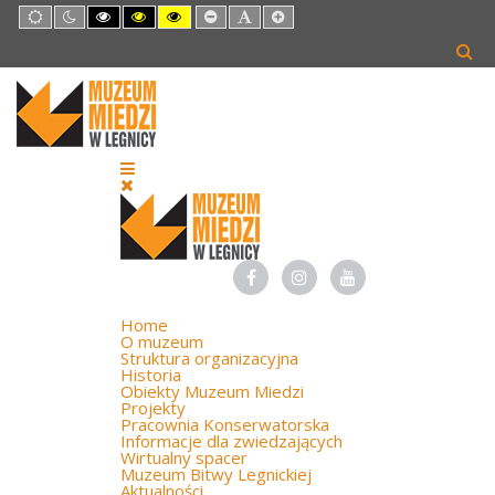
Default
Night
High
High
High
Set
Set
Set
mode
mode
Contrast
Contrast
Contrast
Smaller
Default
Larger
Black
Black
Yellow
Font
Font
Font
White
Yellow
Black
mode
mode
mode
Home
O muzeum
Struktura organizacyjna
Historia
Obiekty Muzeum Miedzi
Projekty
Pracownia Konserwatorska
Informacje dla zwiedzających
Wirtualny spacer
Muzeum Bitwy Legnickiej
Aktualności