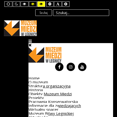
Default
Night
High
High
High
Set
Set
Set
mode
mode
Contrast
Contrast
Contrast
Smaller
Default
Larger
Black
Black
Yellow
Font
Font
Font
Szukaj
White
Yellow
Black
mode
mode
mode
Home
O muzeum
Struktura organizacyjna
Historia
Obiekty Muzeum Miedzi
Projekty
Pracownia Konserwatorska
Informacje dla zwiedzających
Wirtualny spacer
Muzeum Bitwy Legnickiej