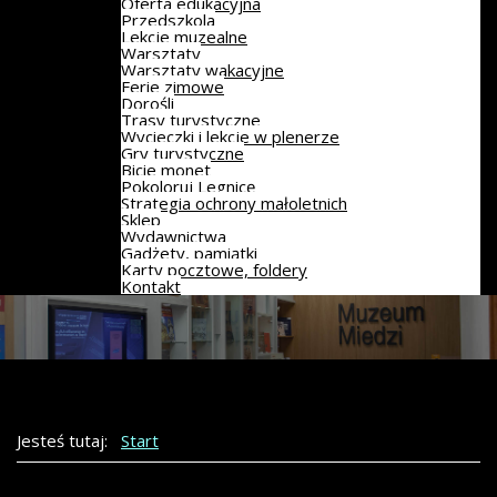
Oferta edukacyjna
Przedszkola
Lekcje muzealne
Warsztaty
Warsztaty wakacyjne
Ferie zimowe
Dorośli
Trasy turystyczne
Wycieczki i lekcje w plenerze
Gry turystyczne
Bicie monet
Pokoloruj Legnicę
Strategia ochrony małoletnich
Sklep
Wydawnictwa
Gadżety, pamiątki
Karty pocztowe, foldery
Kontakt
Jesteś tutaj:
Start