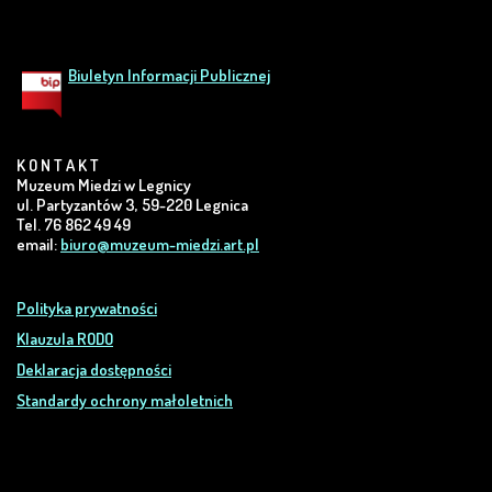
Biuletyn Informacji Publicznej
K O N T A K T
Muzeum Miedzi w Legnicy
ul. Partyzantów 3, 59-220 Legnica
Tel. 76 862 49 49
email:
biuro@muzeum-miedzi.art.pl
Polityka prywatności
Klauzula RODO
Deklaracja dostępności
Standardy ochrony małoletnich