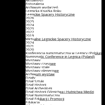
Aktualności
Fotogaleria
Archiwum wydarzeń
Legnicka Książka Roku
Legnickie Spacery Historyczne
2026
2025
2024
2023
2022
2019
Wirtualne Legnickie Spacery Historyczne
2024
2021
2020
Konferencja numizmatyczna w Legnicy (Polska)
Numismatic Conference in Legnica (Poland)
Wystawy
Wystawy czasowe
Wystawy stałe
Wystawy plenerowe
Archiwum wystaw
Działy
Dział Sztuki
Dział Historii
Dział Archeologii
Dział Historii Górnictwa i Hutnictwa Miedzi
Dział Numizmatyczny
Dział Edukacji i Promocji
Edukacja