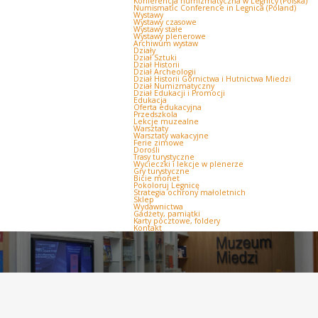
Konferencja numizmatyczna w Legnicy (Polska)
Numismatic Conference in Legnica (Poland)
Wystawy
Wystawy czasowe
Wystawy stałe
Wystawy plenerowe
Archiwum wystaw
Działy
Dział Sztuki
Dział Historii
Dział Archeologii
Dział Historii Górnictwa i Hutnictwa Miedzi
Dział Numizmatyczny
Dział Edukacji i Promocji
Edukacja
Oferta edukacyjna
Przedszkola
Lekcje muzealne
Warsztaty
Warsztaty wakacyjne
Ferie zimowe
Dorośli
Trasy turystyczne
Wycieczki i lekcje w plenerze
Gry turystyczne
Bicie monet
Pokoloruj Legnicę
Strategia ochrony małoletnich
Sklep
Wydawnictwa
Gadżety, pamiątki
Karty pocztowe, foldery
Kontakt