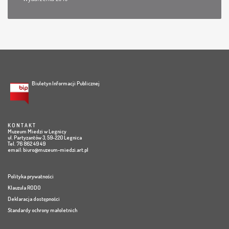
Biuletyn Informacji Publicznej
K O N T A K T
Muzeum Miedzi w Legnicy
ul. Partyzantów 3, 59-220 Legnica
Tel. 76 862 49 49
email:
biuro@muzeum-miedzi.art.pl
Polityka prywatności
Klauzula RODO
Deklaracja dostępności
Standardy ochrony małoletnich