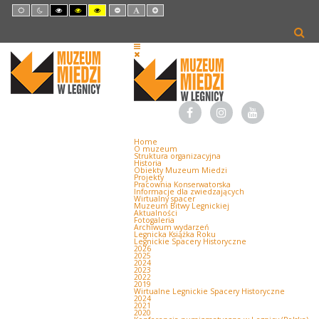
Default
Night
High
High
High
Set
Set
Set
mode
mode
Contrast
Contrast
Contrast
Smaller
Default
Larger
Black
Black
Yellow
Font
Font
Font
White
Yellow
Black
mode
mode
mode
Home
O muzeum
Struktura organizacyjna
Historia
Obiekty Muzeum Miedzi
Projekty
Pracownia Konserwatorska
Informacje dla zwiedzających
Wirtualny spacer
Muzeum Bitwy Legnickiej
Aktualności
Fotogaleria
Archiwum wydarzeń
Legnicka Książka Roku
Legnickie Spacery Historyczne
2026
2025
2024
2023
2022
2019
Wirtualne Legnickie Spacery Historyczne
2024
2021
2020