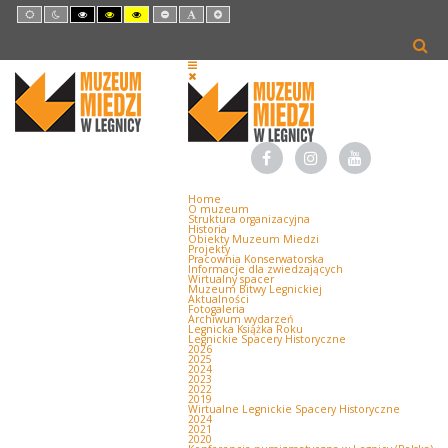
Default
Night
High
High
High
Set
Set
Set
mode
mode
Contrast
Contrast
Contrast
Smaller
Default
Larger
Black
Black
Yellow
Font
Font
Font
White
Yellow
Black
mode
mode
mode
Home
O muzeum
Struktura organizacyjna
Historia
Obiekty Muzeum Miedzi
Projekty
Pracownia Konserwatorska
Informacje dla zwiedzających
Wirtualny spacer
Muzeum Bitwy Legnickiej
Aktualności
Fotogaleria
Archiwum wydarzeń
Legnicka Książka Roku
Legnickie Spacery Historyczne
2026
2025
2024
2023
2022
2019
Wirtualne Legnickie Spacery Historyczne
2024
2021
2020