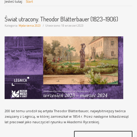
Jesteś tutaj:
Start
Świat utracony. Theodor Blätterbauer (1823–1906)
Kategoria:
Wydarzenia 2023
Utworzono: 18 wrzesień 2023
200 lat temu urodził się artysta Theodor Blätterbauer, najwybitniejszy twórca
związany z Legnicą, w której zamieszkał w 1854 r. Przez następne kilkadziesiąt
lat pracował jako nauczyciel rysunku w Akademii Rycerskiej.