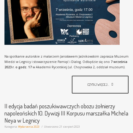
Na spotkanie autorskie z malarzem Jarosławem Jaśnikowskim zaprasza Muzeum
Miedzi w Legnicy i stowarzyszenie Pamięć i Dialog. Odbędzie się ono
7 września
2023 r. o godz. 17
w Akademii Rycerskiej (ul. Chojnowska 2, oddział muzeum).
CZYTAJ WIĘCEJ...
II edycja badań poszukiwawczych obozu żołnierzy
napoleońskich 10. Dywizji III Korpusu marszałka Michela
Neya w Legnicy
Kategoria:
Wydarzenia 2023
Utworzono: 21 sierpień 2023