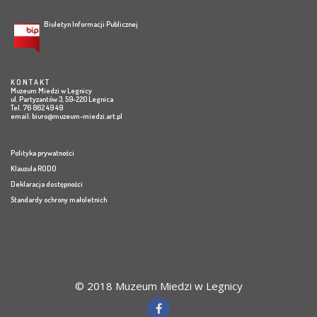
Biuletyn Informacji Publicznej
K O N T A K T
Muzeum Miedzi w Legnicy
ul. Partyzantów 3, 59-220 Legnica
Tel. 76 862 49 49
email:
biuro@muzeum-miedzi.art.pl
Polityka prywatności
Klauzula RODO
Deklaracja dostępności
Standardy ochrony małoletnich
© 2018 Muzeum Miedzi w Legnicy