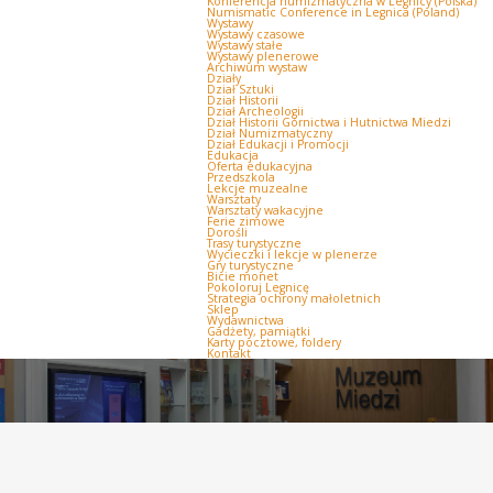
Konferencja numizmatyczna w Legnicy (Polska)
Numismatic Conference in Legnica (Poland)
Wystawy
Wystawy czasowe
Wystawy stałe
Wystawy plenerowe
Archiwum wystaw
Działy
Dział Sztuki
Dział Historii
Dział Archeologii
Dział Historii Górnictwa i Hutnictwa Miedzi
Dział Numizmatyczny
Dział Edukacji i Promocji
Edukacja
Oferta edukacyjna
Przedszkola
Lekcje muzealne
Warsztaty
Warsztaty wakacyjne
Ferie zimowe
Dorośli
Trasy turystyczne
Wycieczki i lekcje w plenerze
Gry turystyczne
Bicie monet
Pokoloruj Legnicę
Strategia ochrony małoletnich
Sklep
Wydawnictwa
Gadżety, pamiątki
Karty pocztowe, foldery
Kontakt