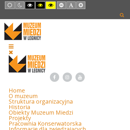
Default
Night
High
High
High
Set
Set
Set
mode
mode
Contrast
Contrast
Contrast
Smaller
Default
Larger
Black
Black
Yellow
Font
Font
Font
White
Yellow
Black
mode
mode
mode
Home
O muzeum
Struktura organizacyjna
Historia
Obiekty Muzeum Miedzi
Projekty
Pracownia Konserwatorska
Informacje dla zwiedzających