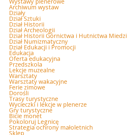
Wystawy plenerowe
Archiwum wystaw
Działy
Dział Sztuki
Dział Historii
Dział Archeologii
Dział Historii Górnictwa i Hutnictwa Miedzi
Dział Numizmatyczny
Dział Edukacji i Promocji
Edukacja
Oferta edukacyjna
Przedszkola
Lekcje muzealne
Warsztaty
Warsztaty wakacyjne
Ferie zimowe
Dorośli
Trasy turystyczne
Wycieczki i lekcje w plenerze
Gry turystyczne
Bicie monet
Pokoloruj Legnicę
Strategia ochrony małoletnich
Sklep