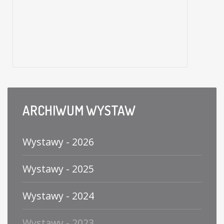
styczeń-kwiecień 2023
gmach główny
W styczniu 2023 r. mija 125 lat od powstania zakładu energetycznego w Legnicy (wówczas niemiecki Electricitäts Werke Liegnitz, w skrócie E.W.L.). Z…
ARCHIWUM
WYSTAW
Wystawy - 2026
Wystawy - 2025
Wystawy - 2024
Wystawy - 2023