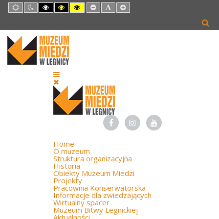
Default
Night
High
High
High
Set
Set
Set
mode
mode
Contrast
Contrast
Contrast
Smaller
Default
Larger
Black
Black
Yellow
Font
Font
Font
White
Yellow
Black
mode
mode
mode
Home
O muzeum
Struktura organizacyjna
Historia
Obiekty Muzeum Miedzi
Projekty
Pracownia Konserwatorska
Informacje dla zwiedzających
Wirtualny spacer
Muzeum Bitwy Legnickiej
Aktualności