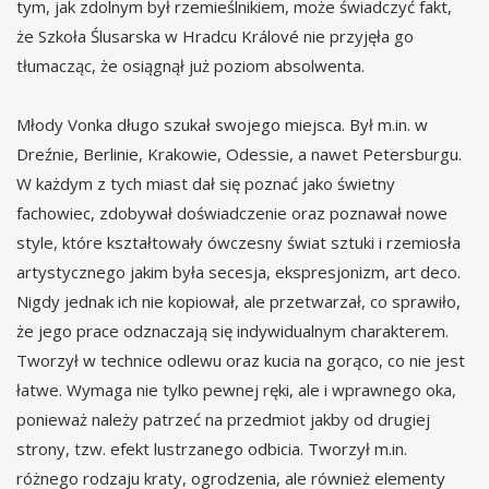
tym, jak zdolnym był rzemieślnikiem, może świadczyć fakt,
że Szkoła Ślusarska w Hradcu Králové nie przyjęła go
tłumacząc, że osiągnął już poziom absolwenta.
Młody Vonka długo szukał swojego miejsca. Był m.in. w
Dreźnie, Berlinie, Krakowie, Odessie, a nawet Petersburgu.
W każdym z tych miast dał się poznać jako świetny
fachowiec, zdobywał doświadczenie oraz poznawał nowe
style, które kształtowały ówczesny świat sztuki i rzemiosła
artystycznego jakim była secesja, ekspresjonizm, art deco.
Nigdy jednak ich nie kopiował, ale przetwarzał, co sprawiło,
że jego prace odznaczają się indywidualnym charakterem.
Tworzył w technice odlewu oraz kucia na gorąco, co nie jest
łatwe. Wymaga nie tylko pewnej ręki, ale i wprawnego oka,
ponieważ należy patrzeć na przedmiot jakby od drugiej
strony, tzw. efekt lustrzanego odbicia. Tworzył m.in.
różnego rodzaju kraty, ogrodzenia, ale również elementy