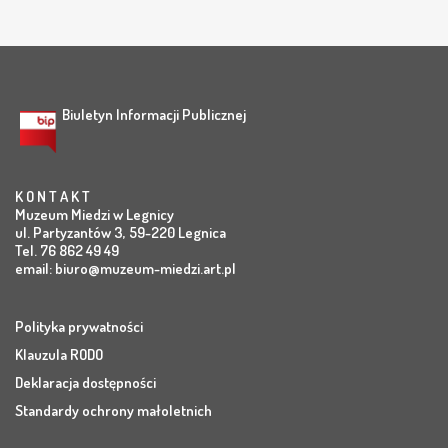
Biuletyn Informacji Publicznej
K O N T A K T
Muzeum Miedzi w Legnicy
ul. Partyzantów 3, 59-220 Legnica
Tel. 76 862 49 49
email:
biuro@muzeum-miedzi.art.pl
Polityka prywatności
Klauzula RODO
Deklaracja dostępności
Standardy ochrony małoletnich