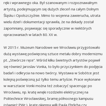
ręki i wprawnego oka. Był szanowanym i rozpoznawalnym
artystą, podejmującym się dużych zleceń na całym Dolnym
Śląsku i Opolszczyźnie. Mimo to wojenna zawierucha, utrata
wielu dzieł i dokumentacji sprawiła, że na dekady został
zapomniany, pojawiając się sporadycznie w niektórych
opracowaniach w latach 80. XX w.
W 2015 r. Muzeum Narodowe we Wrocławiu przygotowało
dużą wystawę poświęconą sztuce metalu dobry modernizmu
pt. „Stwórcze ręce”. Wśród kilku świetnych artystów pojawił
się również Jaroslav Vonka, to było przyczynkiem do podjęcia
badań i odkrycia na nowo twórcy. Wystawa w Sobótce jest
kolejną poświęconą już tylko temu artyście. Prace wykonane
w warsztacie Vonki można też zobaczyć spacerując po
Wrocławiu, np. kratę wnęki rozdzielni elektrycznej na
Politechnice Wrocławskiej, bramę północnego kampusu
(również PWr.), kratę okienną willi Paula Ehrlicha czy