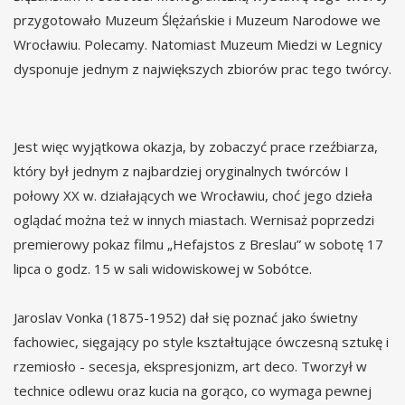
przygotowało Muzeum Ślężańskie i Muzeum Narodowe we
Wrocławiu. Polecamy. Natomiast Muzeum Miedzi w Legnicy
dysponuje jednym z największych zbiorów prac tego twórcy.
Jest więc wyjątkowa okazja, by zobaczyć prace rzeźbiarza,
który był jednym z najbardziej oryginalnych twórców I
połowy XX w. działających we Wrocławiu, choć jego dzieła
oglądać można też w innych miastach. Wernisaż poprzedzi
premierowy pokaz filmu „Hefajstos z Breslau” w sobotę 17
lipca o godz. 15 w sali widowiskowej w Sobótce.
Jaroslav Vonka (1875-1952) dał się poznać jako świetny
fachowiec, sięgający po style kształtujące ówczesną sztukę i
rzemiosło - secesja, ekspresjonizm, art deco. Tworzył w
technice odlewu oraz kucia na gorąco, co wymaga pewnej