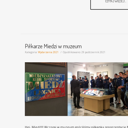
CZYTAJ WIĘCEJ...
Piłkarze Miedzi w muzeum
Kategoria:
Wydarzenia 2021
Opublikowano: 29 październik 2021
Hej, Miedź!!! Wczoraj w muzeum gościliśmy piłkarską reprezentację 