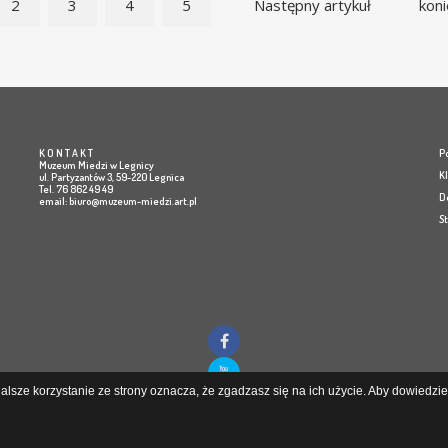
2
3
4
5
Następny artykuł
koni
K O N T A K T
Po
Muzeum Miedzi w Legnicy
K
ul. Partyzantów 3, 59-220 Legnica
Tel. 76 862 49 49
D
email:
biuro@muzeum-miedzi.art.pl
S
lsze korzystanie ze strony oznacza, że zgadzasz się na ich użycie. Aby dowiedzieć