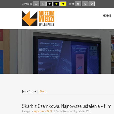
Default
Night
High
High
High
Set
Set
Set
Contrast
Font
mode
mode
Contrast
Contrast
Contrast
Smaller
Default
Larger
Black
Black
Yellow
Font
Font
Font
White
Yellow
Black
mode
mode
mode
HOME
Jesteś tutaj:
Start
Skarb z Czarnkowa. Najnowsze ustalenia - film
Kategoria:
Wydarzenia 2021
Opublikowano: 23 grudzień 2021