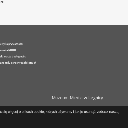
ec
lityka prywatności
lauzula RODO
eklaracja dostępności
tandardy ochrony małoletnich
Muzeum Miedzi
w Legnicy
 się więcej o plikach cookie, których używamy i jak je usunąć, zobacz naszą