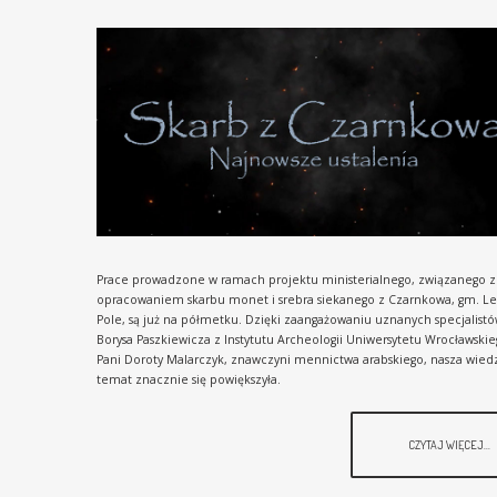
Prace prowadzone w ramach projektu ministerialnego, związanego z
opracowaniem skarbu monet i srebra siekanego z Czarnkowa, gm. Le
Pole, są już na półmetku. Dzięki zaangażowaniu uznanych specjalistów
Borysa Paszkiewicza z Instytutu Archeologii Uniwersytetu Wrocławskie
Pani Doroty Malarczyk, znawczyni mennictwa arabskiego, nasza wied
temat znacznie się powiększyła.
CZYTAJ WIĘCEJ...