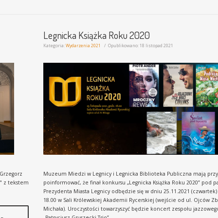
Legnicka Książka Roku 2020
Kategoria:
Wydarzenia 2021
Opublikowano: 18 listopad 2021
"Grzegorz
Muzeum Miedzi w Legnicy i Legnicka Biblioteka Publiczna mają pr
9" z tekstem
poinformować, że finał konkursu „Legnicka Książka Roku 2020” pod 
Prezydenta Miasta Legnicy odbędzie się w dniu 25.11.2021 (czwartek)
18.00 w Sali Królewskiej Akademii Rycerskiej (wejście od ul. Ojców Zb
Michała). Uroczystości towarzyszyć będzie koncert zespołu jazzoweg
„Patrycjusz Gruszecki Trio”.