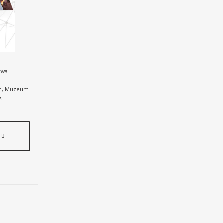
twa
nym, Muzeum
.