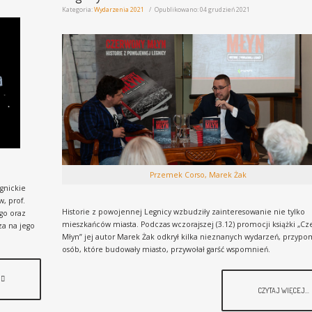
Kategoria:
Wydarzenia 2021
Opublikowano: 04 grudzień 2021
Przemek Corso, Marek Żak
gnickie
, prof.
Historie z powojennej Legnicy wzbudziły zainteresowanie nie tylko
go oraz
mieszkańców miasta. Podczas wczorajszej (3.12) promocji książki „C
za na jego
Młyn” jej autor Marek Żak odkrył kilka nieznanych wydarzeń, przypo
osób, które budowały miasto, przywołał garść wspomnień.
CZYTAJ WIĘCEJ...