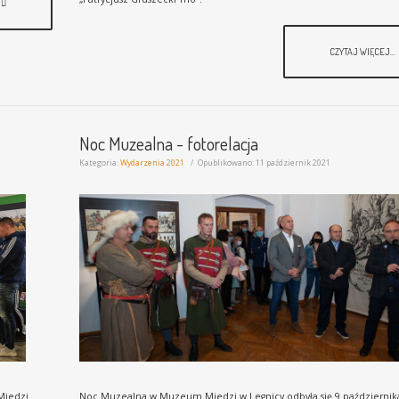
CZYTAJ WIĘCEJ...
Noc Muzealna - fotorelacja
Kategoria:
Wydarzenia 2021
Opublikowano: 11 październik 2021
Miedzi
Noc Muzealna w Muzeum Miedzi w Legnicy odbyła się 9 października 