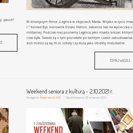
9
i. Jakich?
W dzisiejszym filmie „Legnica w objęciach Marsa. Wojsko w życiu mia
r.” Konrad Byś, kierownik Działu Historii, zabierze nas na wycieczkę 
militarnej. Podczas niej poznamy Legnicę jako miasto koszar, którym
czas była. Świadczą o tym pozostałe po tamtym czasie zabudowania,
dziś mieszczą się m.in. szkoły czy służą jako obiekty mieszkalne.
CZYTAJ WIĘCEJ...
Weekend seniora z kulturą - 2.10.2021 r.
Kategoria:
Wydarzenia 2021
Opublikowano: 28 wrzesień 2021