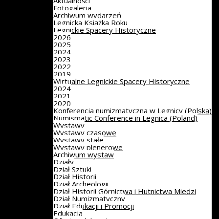
Aktualności
Fotogaleria
Archiwum wydarzeń
Legnicka Książka Roku
Legnickie Spacery Historyczne
2026
2025
2024
2023
2022
2019
Wirtualne Legnickie Spacery Historyczne
2024
2021
2020
Konferencja numizmatyczna w Legnicy (Polska)
Numismatic Conference in Legnica (Poland)
Wystawy
Wystawy czasowe
Wystawy stałe
Wystawy plenerowe
Archiwum wystaw
Działy
Dział Sztuki
Dział Historii
Dział Archeologii
Dział Historii Górnictwa i Hutnictwa Miedzi
Dział Numizmatyczny
Dział Edukacji i Promocji
Edukacja