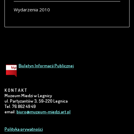
Wydarzenia 2010
Biuletyn Informacji Publicznej
K O N T A K T
Muzeum Miedzi w Legnicy
ul. Partyzantów 3, 59-220 Legnica
Tel. 76 862 49 49
email:
biuro@muzeum-miedzi.art.pl
Polityka prywatności