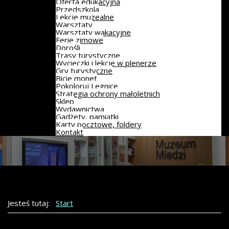
Oferta edukacyjna
Przedszkola
Lekcje muzealne
Warsztaty
Warsztaty wakacyjne
Ferie zimowe
Dorośli
Trasy turystyczne
Wycieczki i lekcje w plenerze
Gry turystyczne
Bicie monet
Pokoloruj Legnicę
Strategia ochrony małoletnich
Sklep
Wydawnictwa
Gadżety, pamiątki
Karty pocztowe, foldery
Kontakt
Jesteś tutaj:
Start