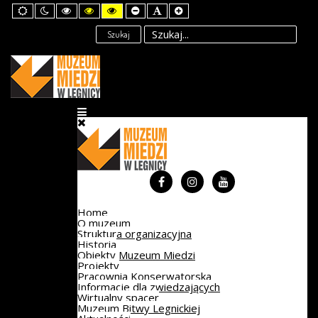
Default
Night
High
High
High
Set
Set
Set
mode
mode
Contrast
Contrast
Contrast
Smaller
Default
Larger
Black
Black
Yellow
Font
Font
Font
Szukaj
White
Yellow
Black
mode
mode
mode
Home
O muzeum
Struktura organizacyjna
Historia
Obiekty Muzeum Miedzi
Projekty
Pracownia Konserwatorska
Informacje dla zwiedzających
Wirtualny spacer
Muzeum Bitwy Legnickiej