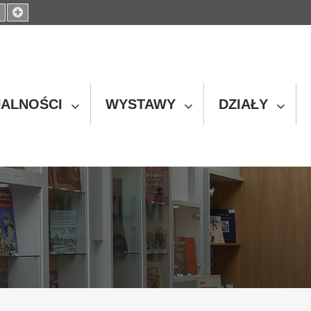
Set
Set
ller
Default
Larger
t
Font
Font
ALNOŚCI
WYSTAWY
DZIAŁY