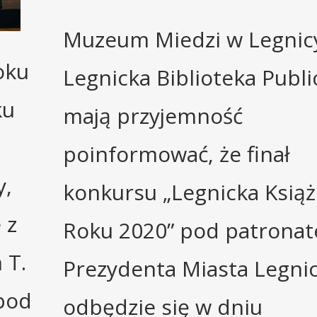
Muzeum Miedzi w Legnicy
oku
Legnicka Biblioteka Publi
ku
mają przyjemność
poinformować, że finał
y,
konkursu „Legnicka Ksią
 z
Roku 2020” pod patrona
 T.
Prezydenta Miasta Legni
 pod
odbędzie się w dniu