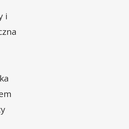
 i
czna
żka
tem
cy