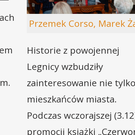
ach
Przemek Corso, Marek Ż
iem
Historie z powojennej
Legnicy wzbudziły
gm.
zainteresowanie nie tylk
mieszkańców miasta.
Podczas wczorajszej (3.12
promocji książki „Czerwo