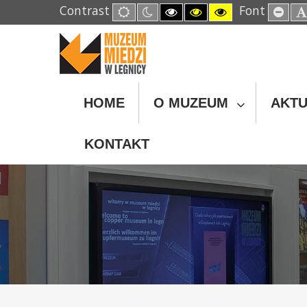
Contrast
Font
Default
Night
High
High
High
Set
mode
mode
Contrast
Contrast
Contrast
Sma
Black
Black
Yellow
Fon
White
Yellow
Black
mode
mode
mode
HOME
O MUZEUM
AKTU
KONTAKT