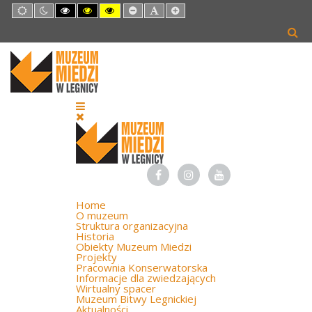
Default
Night
High
High
High
Set
Set
Set
mode
mode
Contrast
Contrast
Contrast
Smaller
Default
Larger
Black
Black
Yellow
Font
Font
Font
White
Yellow
Black
mode
mode
mode
Home
O muzeum
Struktura organizacyjna
Historia
Obiekty Muzeum Miedzi
Projekty
Pracownia Konserwatorska
Informacje dla zwiedzających
Wirtualny spacer
Muzeum Bitwy Legnickiej
Aktualności