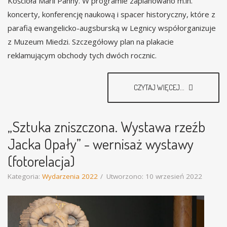
Kościoła Marii Panny. W programie zaplanowano m.in.
koncerty, konferencję naukową i spacer historyczny, które z
parafią ewangelicko-augsburską w Legnicy współorganizuje
z Muzeum Miedzi. Szczegółowy plan na plakacie
reklamującym obchody tych dwóch rocznic.
CZYTAJ WIĘCEJ...
„Sztuka zniszczona. Wystawa rzeźb
Jacka Opały” - wernisaż wystawy
(fotorelacja)
Kategoria:
Wydarzenia 2022
Utworzono: 10 wrzesień 2022