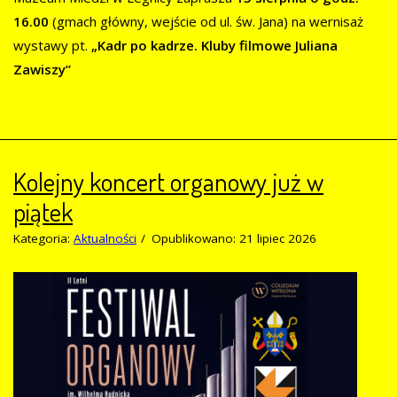
16.00
(gmach główny, wejście od ul. św. Jana) na wernisaż
wystawy pt.
„Kadr po kadrze. Kluby filmowe Juliana
Zawiszy”
Kolejny koncert organowy już w
piątek
Kategoria:
Aktualności
Opublikowano: 21 lipiec 2026