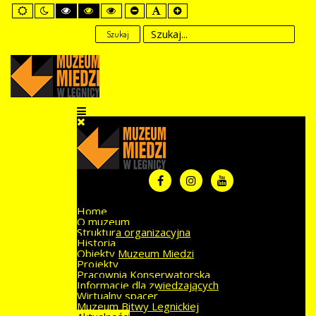
Default
Night
High
High
High
Set
Set
Set
mode
mode
Contrast
Contrast
Contrast
Smaller
Default
Larger
Black
Black
Yellow
Font
Font
Font
Szukaj
White
Yellow
Black
mode
mode
mode
Home
O muzeum
Struktura organizacyjna
Historia
Obiekty Muzeum Miedzi
Projekty
Pracownia Konserwatorska
Informacje dla zwiedzających
Wirtualny spacer
Muzeum Bitwy Legnickiej