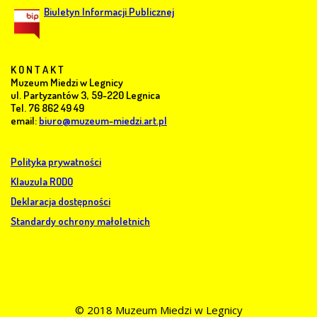
Biuletyn Informacji Publicznej
K O N T A K T
Muzeum Miedzi w Legnicy
ul. Partyzantów 3, 59-220 Legnica
Tel. 76 862 49 49
email:
biuro@muzeum-miedzi.art.pl
Polityka prywatności
Klauzula RODO
Deklaracja dostępności
Standardy ochrony małoletnich
© 2018 Muzeum Miedzi w Legnicy