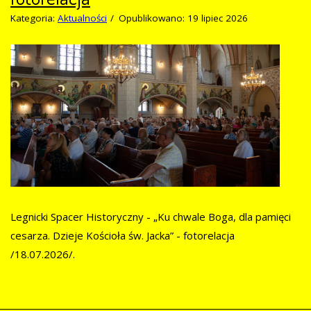
Kategoria:
Aktualności
Opublikowano: 19 lipiec 2026
Legnicki Spacer Historyczny - „Ku chwale Boga, dla pamięci
cesarza. Dzieje Kościoła św. Jacka” - fotorelacja
/18.07.2026/.