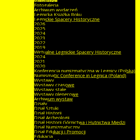
Aktualności
Fotogaleria
Archiwum wydarzeń
Legnicka Książka Roku
Legnickie Spacery Historyczne
2026
2025
2024
2023
2022
2019
Wirtualne Legnickie Spacery Historyczne
2024
2021
2020
Konferencja numizmatyczna w Legnicy (Polska)
Numismatic Conference in Legnica (Poland)
Wystawy
Wystawy czasowe
Wystawy stałe
Wystawy plenerowe
Archiwum wystaw
Działy
Dział Sztuki
Dział Historii
Dział Archeologii
Dział Historii Górnictwa i Hutnictwa Miedzi
Dział Numizmatyczny
Dział Edukacji i Promocji
Edukacja