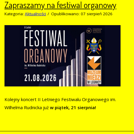
Zapraszamy na festiwal organowy
Kategoria:
Aktualności
Opublikowano: 07 sierpień 2026
Kolejny koncert II Letniego Festiwalu Organowego im.
Wilhelma Rudnicka już
w piątek, 21 sierpnia!