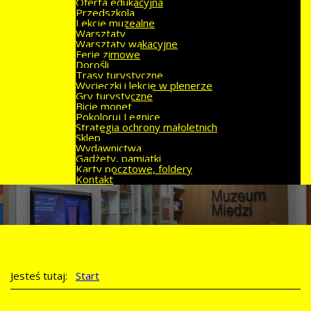
Oferta edukacyjna
Przedszkola
Lekcje muzealne
Warsztaty
Warsztaty wakacyjne
Ferie zimowe
Dorośli
Trasy turystyczne
Wycieczki i lekcje w plenerze
Gry turystyczne
Bicie monet
Pokoloruj Legnicę
Strategia ochrony małoletnich
Sklep
Wydawnictwa
Gadżety, pamiątki
Karty pocztowe, foldery
Kontakt
Jesteś tutaj:
Start